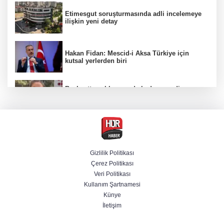
Etimesgut soruşturmasında adli incelemeye
ilişkin yeni detay
Hakan Fidan: Mescid-i Aksa Türkiye için
kutsal yerlerden biri
Başkentte yol kenarında kadın cesedi
bulunmasına ilişkin 6 şüpheli gözaltına
alındı
CHP'li belediye başkanın yazışmaları rüşvet
ağını ortaya koydu
Gizlilik Politikası
Çerez Politikası
Özel ve Ağbaba hakkında dokunulmazlık
Veri Politikası
talebi iletildi
Kullanım Şartnamesi
Künye
İletişim
Başvurular başladı! Polis Akademisi 350
komiser yardımcısı adayı alacak