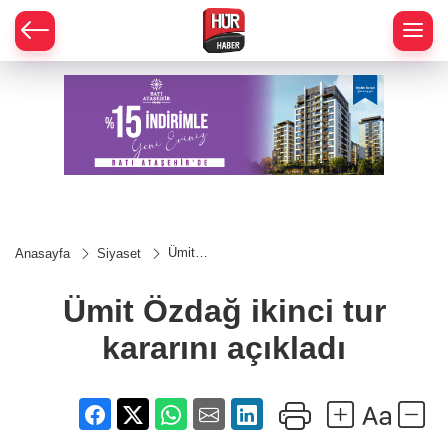
Ümit
Anasayfa
Siyaset
Özdağ
ikinci
tur
Ümit Özdağ ikinci tur
kararını
açıkladı
kararını açıkladı