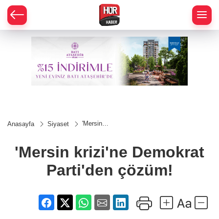
'Mersin
Anasayfa
Siyaset
krizi'ne
Demokrat
Parti'den
'Mersin krizi'ne Demokrat
çözüm!
Parti'den çözüm!