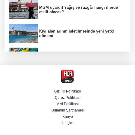
MGM uyardı! Yağış ve rüzgâr hangi illerde
etkili olacak?
Kıyı alanlarının işletilmesinde yeni yetki
dönemi
Benzine ikinci zam yolda, pompa fiyatı
yeniden değişecek
Kamuda yapay zeka 2 milyar liralık riski
belirledi
Gizlilik Politikası
Çerez Politikası
BAE, İran'ın Hürmüz Boğazı'nda bir gemisini
Veri Politikası
füzeyle hedef aldığını duyurdu
Kullanım Şartnamesi
Künye
İletişim
Başsavcılıktan Muzaffer Şirin hakkında
gözaltı talimatı