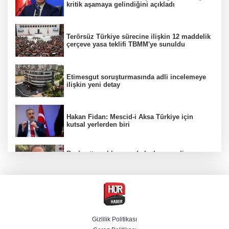
kritik aşamaya gelindiğini açıkladı
Terörsüz Türkiye sürecine ilişkin 12 maddelik
çerçeve yasa teklifi TBMM'ye sunuldu
Etimesgut soruşturmasında adli incelemeye
ilişkin yeni detay
Hakan Fidan: Mescid-i Aksa Türkiye için
kutsal yerlerden biri
Başkentte yol kenarında kadın cesedi
bulunmasına ilişkin 6 şüpheli gözaltına
alındı
CHP'li belediye başkanın yazışmaları rüşvet
ağını ortaya koydu
Gizlilik Politikası