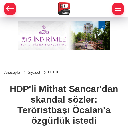
HDP'li
Anasayfa
Siyaset
Mithat
Sancar'dan
skandal
HDP'li Mithat Sancar'dan
sözler:
Teröristbaşı
skandal sözler:
Öcalan'a
özgürlük
istedi
Teröristbaşı Öcalan'a
özgürlük istedi