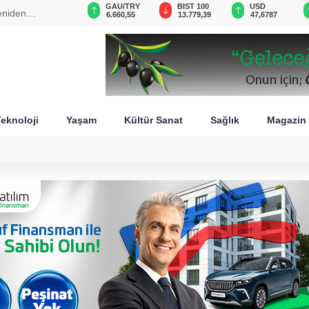
VND
GAU/TRY
BIST 100
USD
zeka 2 milyar liralık riski belirledi
0,0018
6.660,55
13.779,39
47,6787
eknoloji
Yaşam
Kültür Sanat
Sağlık
Magazin