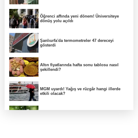
Öğrenci affında yeni dönem! Üniversiteye
dönüş yolu açıldı
Şanlıurfa'da termometreler 47 dereceyi
gösterdi
Altın fiyatlarında hafta sonu tablosu nasıl
şekillendi?
MGM uyardı! Yağış ve rüzgâr hangi illerde
etkili olacak?
Bakan Kacır, COP31 odaklı Hızlandırma
Desteği çağrısını açıkladı
Mekke Anlaşması uluslararası basında geniş