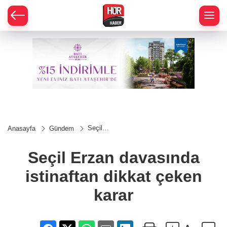
Seçil
Anasayfa
Gündem
Erzan
davasında
istinaftan
Seçil Erzan davasında
dikkat
çeken
istinaftan dikkat çeken
karar
karar