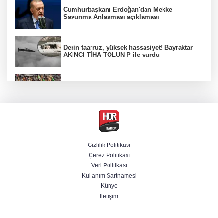
Cumhurbaşkanı Erdoğan'dan Mekke
Savunma Anlaşması açıklaması
Derin taarruz, yüksek hassasiyet! Bayraktar
AKINCI TİHA TOLUN P ile vurdu
Beşiktaş 10 kişiyle Hradec Kralove'yi
deplasmanda yendi
Bölgesel güvenlik için kritik adım! Mekke
Savunma Anlaşması imzalandı
Gizlilik Politikası
Çerez Politikası
Venezuela'da iktidar partisi ile muhalefet
Veri Politikası
mutabık kaldı
Kullanım Şartnamesi
Künye
İletişim
BM'nin teklifine Türk tarafından kabul,
Rumlardan ret