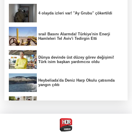
4 olayda izleri var! ''Ay Grubu'' çökertildi
srail Basını Alarmda! Türkiye'nin Enerji
Hamleleri Tel Aviv'i Tedirgin Etti
Dünya devinde üst düzey görev değişimi!
Türk isim başkan yardımcısı oldu
Heybeliada'da Deniz Harp Okulu çatısında
yangın çıktı
FETÖ'nün suikast timindeki terörist Burkay
Karatepe tutuklandı
MGK toplanıyor: Ana gündem Terörsüz
Türkiye