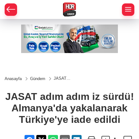
JASAT
Anasayfa
Gündem
adım adım
iz sürdü!
Almanya'da
JASAT adım adım iz sürdü!
yakalanarak
Türkiye'ye
Almanya'da yakalanarak
iade edildi
Türkiye'ye iade edildi