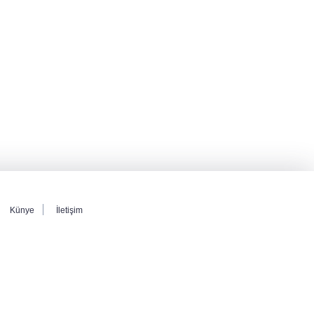
kısıtlamalar genişletildi
BM'nin teklifine Türk tarafından kabul,
Rumlardan ret
Ankara'da "değnekçilik" operasyonu: 10
gözaltı
Künye
İletişim