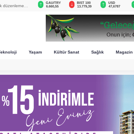
VND
GAU/TRY
BIST 100
USD
cek düzenleme
0,0018
6.660,55
13.779,39
47,6787
eknoloji
Yaşam
Kültür Sanat
Sağlık
Magazin