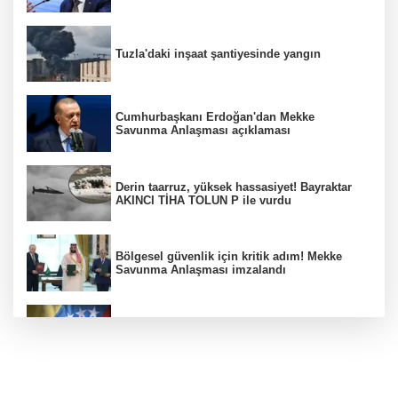
Tuzla'daki inşaat şantiyesinde yangın
Cumhurbaşkanı Erdoğan'dan Mekke
Savunma Anlaşması açıklaması
Derin taarruz, yüksek hassasiyet! Bayraktar
AKINCI TİHA TOLUN P ile vurdu
Bölgesel güvenlik için kritik adım! Mekke
Savunma Anlaşması imzalandı
Venezuela'da iktidar partisi ile muhalefet
mutabık kaldı
Trump imzaladı! Doğumla vatandaşlığa