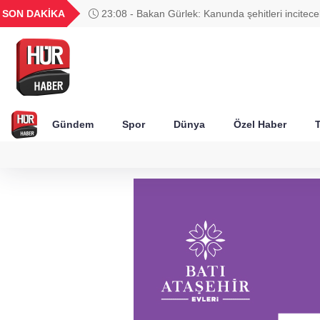
UYU
GEL
TND
BGN
SON DAKİKA
23:08 - Bakan Gürlek: Kanunda şehitleri incite
52
1,1849
18,2677
16,3788
27,9743
yok
Gündem
Spor
Dünya
Özel Haber
T