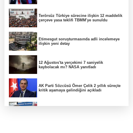
Terörsüz Türkiye sürecine ilişkin 12 maddelik
çerçeve yasa teklifi TBMM'ye sunuldu
Etimesgut soruşturmasında adli incelemeye
ilişkin yeni detay
12 Ağustos'ta yerçekimi 7 saniyelik
kaybolacak mı? NASA yanıtladı
AK Parti Sözcüsü Ömer Çelik 2 yıllık süreçte
kritik aşamaya gelindiğini açıkladı
Firari olarak aranıyordu! Menderes Belediye
Başkan Yardımcısı yakalandı