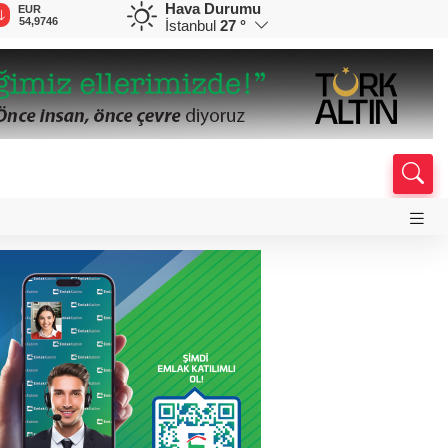
Hava Durumu
EUR
GBP
CHF
CAD
RU
54,9746
64,1812
58,5999
33,9046
0,5
İstanbul
27 °