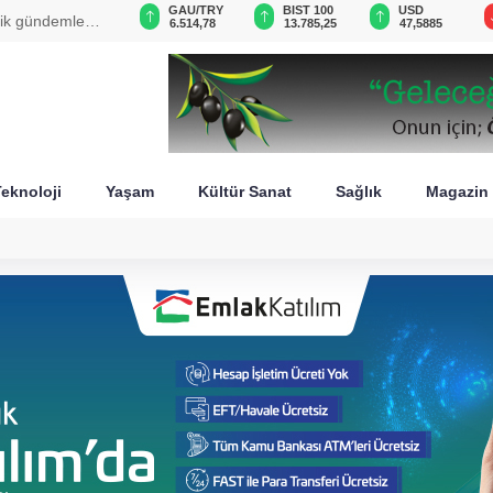
VND
GAU/TRY
BIST 100
USD
lli Dayanışma" paylaşımı
0,0018
6.514,78
13.785,25
47,5885
eknoloji
Yaşam
Kültür Sanat
Sağlık
Magazin