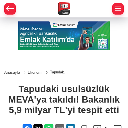
Tapudaki
Anasayfa
Ekonomi
usulsüzlük
MEVA'ya
takıldı!
Tapudaki usulsüzlük
Bakanlık
5,9 milyar
MEVA'ya takıldı! Bakanlık
TL'yi
tespit etti
5,9 milyar TL'yi tespit etti