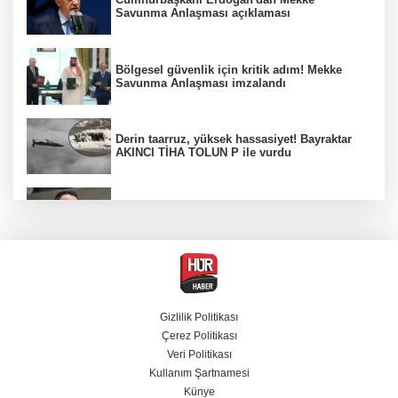
Savunma Anlaşması açıklaması
Bölgesel güvenlik için kritik adım! Mekke
Savunma Anlaşması imzalandı
Derin taarruz, yüksek hassasiyet! Bayraktar
AKINCI TİHA TOLUN P ile vurdu
Bakan Gürlek: Kanunda şehitleri incitecek
düzenleme yok
Menderes Belediye Başkanı İlkay Çiçek
tutuklandı
Gizlilik Politikası
Çerez Politikası
Hür Ağbaba soruşturmasında MASAK para
Veri Politikası
hareketlerini inceledi
Kullanım Şartnamesi
Künye