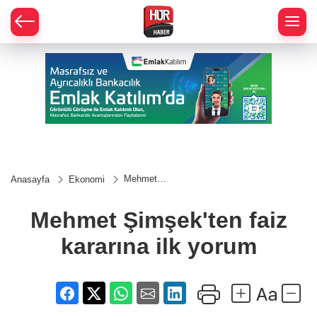
Mehmet
Anasayfa
Ekonomi
Şimşek'ten
faiz
kararına ilk
Mehmet Şimşek'ten faiz
yorum
kararına ilk yorum