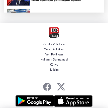
Firari olarak aranıyordu! Menderes Belediye
Başkan Yardımcısı yakalandı
4 olayda izleri var! ''Ay Grubu'' çökertildi
Gizlilik Politikası
Çerez Politikası
Cumhurbaşkanı Erdoğan'dan Terörsüz
Veri Politikası
Türkiye vurgusu
Kullanım Şartnamesi
Künye
İletişim
srail Basını Alarmda! Türkiye'nin Enerji
Hamleleri Tel Aviv'i Tedirgin Etti