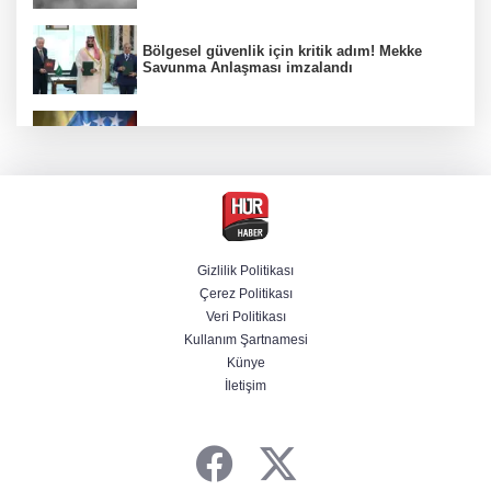
Bölgesel güvenlik için kritik adım! Mekke
Savunma Anlaşması imzalandı
Venezuela'da iktidar partisi ile muhalefet
mutabık kaldı
Trump imzaladı! Doğumla vatandaşlığa
kısıtlamalar genişletildi
Gizlilik Politikası
Çerez Politikası
BM'nin teklifine Türk tarafından kabul,
Veri Politikası
Rumlardan ret
Kullanım Şartnamesi
Künye
İletişim
Ankara'da "değnekçilik" operasyonu: 10
gözaltı