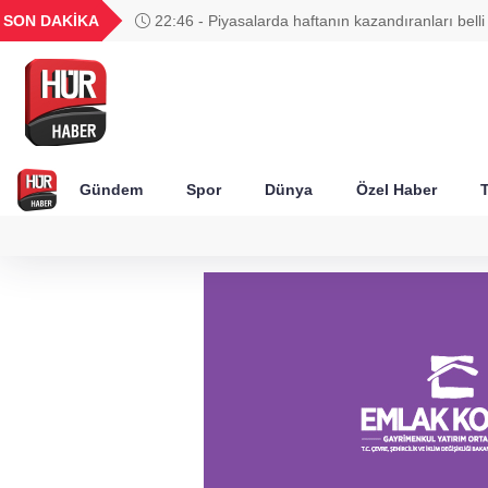
GEL
TND
BGN
VND
SON DAKİKA
22:46 - Piyasalarda haftanın kazandıranları belli
49
18,2677
16,3788
27,9743
0,0018
Gündem
Spor
Dünya
Özel Haber
T