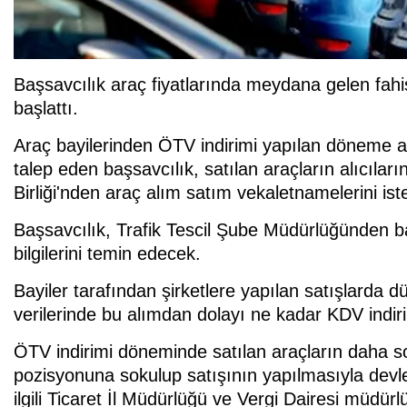
Başsavcılık araç fiyatlarında meydana gelen fahiş
başlattı.
Araç bayilerinden ÖTV indirimi yapılan döneme ai
talep eden başsavcılık, satılan araçların alıcıların
Birliği'nden araç alım satım vekaletnamelerini is
Başsavcılık, Trafik Tescil Şube Müdürlüğünden ba
bilgilerini temin edecek.
Bayiler tarafından şirketlere yapılan satışlarda düz
verilerinde bu alımdan dolayı ne kadar KDV indiri
ÖTV indirimi döneminde satılan araçların daha son
pozisyonuna sokulup satışının yapılmasıyla devle
ilgili Ticaret İl Müdürlüğü ve Vergi Dairesi müdürl