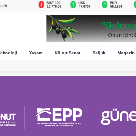
GAU/TRY
BIST 100
USD
EUR
 oldu
6.660,55
13.779,39
47,6787
55,1254
eknoloji
Yaşam
Kültür Sanat
Sağlık
Magazin