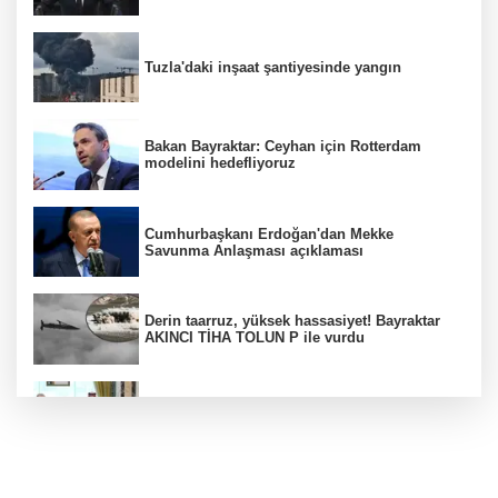
Tuzla'daki inşaat şantiyesinde yangın
Bakan Bayraktar: Ceyhan için Rotterdam
modelini hedefliyoruz
Cumhurbaşkanı Erdoğan'dan Mekke
Savunma Anlaşması açıklaması
Derin taarruz, yüksek hassasiyet! Bayraktar
AKINCI TİHA TOLUN P ile vurdu
Bölgesel güvenlik için kritik adım! Mekke
Savunma Anlaşması imzalandı
Ankara'da "değnekçilik" operasyonu: 10