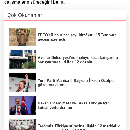
çatışmaların süreceğini belirtti.
Çok Okunanlar
FETÖ'cü hain her şeyi itiraf etti: 15 Temmuz
gecesi ateş açtım
Avcılar Belediyesi'ne ihaleye fesat karıştırma
soruşturması: 4 ilde 12 gözaltı
Yeni Parti Manisa İl Başkanı İlksen Özalper
gözaltına alındı
Hakan Fidan: Mescid-i Aksa Türkiye için
kutsal yerlerden biri
Terörsüz Türkiye sürecine ilişkin 12 maddelik