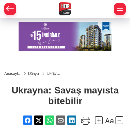
Ukrayna:
Anasayfa
Dünya
Savaş
mayısta
bitebilir
Ukrayna: Savaş mayısta
bitebilir