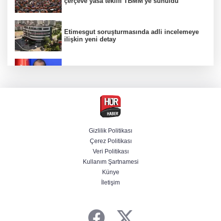
çerçeve yasa teklifi TBMM'ye sunuldu
Etimesgut soruşturmasında adli incelemeye
ilişkin yeni detay
AK Parti Sözcüsü Ömer Çelik 2 yıllık süreçte
kritik aşamaya gelindiğini açıkladı
Firari olarak aranıyordu! Menderes Belediye
Başkan Yardımcısı yakalandı
Gizlilik Politikası
Çerez Politikası
Cumhurbaşkanı Erdoğan'dan Terörsüz
Veri Politikası
Türkiye vurgusu
Kullanım Şartnamesi
Künye
İletişim
Serdal Adalı'dan Salah açıklaması!
''Transferini biz istemedik''