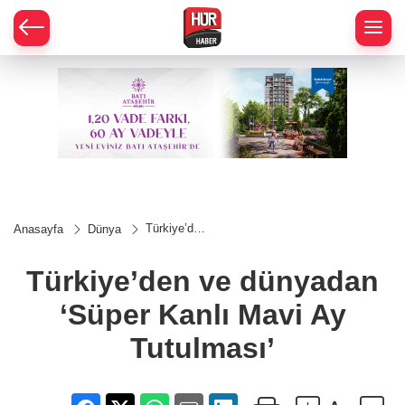
Türkiye’den
Anasayfa
Dünya
ve
dünyadan
‘Süper
Türkiye’den ve dünyadan
Kanlı Mavi
Ay
‘Süper Kanlı Mavi Ay
Tutulması’
Tutulması’