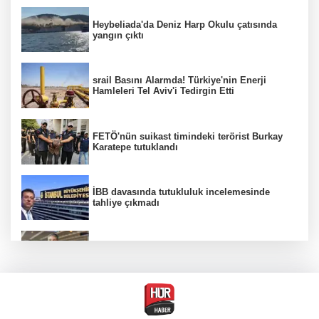
Heybeliada'da Deniz Harp Okulu çatısında
yangın çıktı
srail Basını Alarmda! Türkiye'nin Enerji
Hamleleri Tel Aviv'i Tedirgin Etti
FETÖ'nün suikast timindeki terörist Burkay
Karatepe tutuklandı
İBB davasında tutukluluk incelemesinde
tahliye çıkmadı
Dünya devinde üst düzey görev değişimi!
Türk isim başkan yardımcısı oldu
MGK toplanıyor: Ana gündem Terörsüz
Türkiye