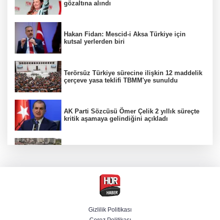
gözaltına alındı
Hakan Fidan: Mescid-i Aksa Türkiye için
kutsal yerlerden biri
Terörsüz Türkiye sürecine ilişkin 12 maddelik
çerçeve yasa teklifi TBMM'ye sunuldu
AK Parti Sözcüsü Ömer Çelik 2 yıllık süreçte
kritik aşamaya gelindiğini açıkladı
Etimesgut soruşturmasında adli incelemeye
ilişkin yeni detay
Firari olarak aranıyordu! Menderes Belediye
Başkan Yardımcısı yakalandı
Gizlilik Politikası
Çerez Politikası