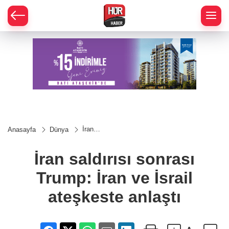
İran
Anasayfa
Dünya
saldırısı
sonrası
Trump:
İran saldırısı sonrası
İran ve
İsrail
Trump: İran ve İsrail
ateşkeste
anlaştı
ateşkeste anlaştı