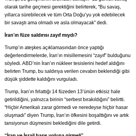
olarak tarihe geçmesi gerektiğini belirterek, “Bu savaş,
yıllarca sürebilecek ve tüm Orta Doğu’yu yok edebilecek
bir savaştı ama olmadı ve asla olmayacak” dedi.
İran’ın füze saldırısı zayıf mıydı?
Trump’ın ateşkes açıklamasından önce yaptığı
değerlendirmelerde, İran’ın misillemesini “zayıf” bulduğunu
söyledi. ABD’nin İran’ın nükleer tesislerini hedef aldığını
belirten Trump, bu saldırıya verilen cevabın beklendiği gibi
düşük şiddette kaldığını vurguladı.
Trump, İran’ın fırlattığı 14 füzeden 13’ünün etkisiz hale
getirildiğini, yalnızca birinin “serbest bırakıldığını” belirtti.
“Hiçbir Amerikalı zarar görmedi ve neredeyse hiçbir hasar
oluşmadı” diyen Trump, İran’ın öfkesini boşalttığını ve artık
tansiyonun düşmesini beklediğini dile getirdi.
“İran ve İsrail barış yoluna girmeli”