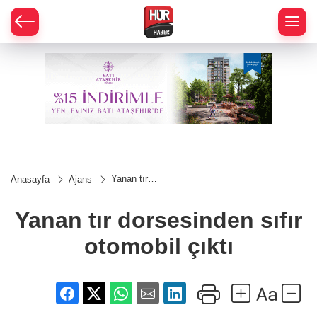
Yanan tır
Anasayfa
Ajans
dorsesinden
sıfır
otomobil
Yanan tır dorsesinden sıfır
çıktı
otomobil çıktı