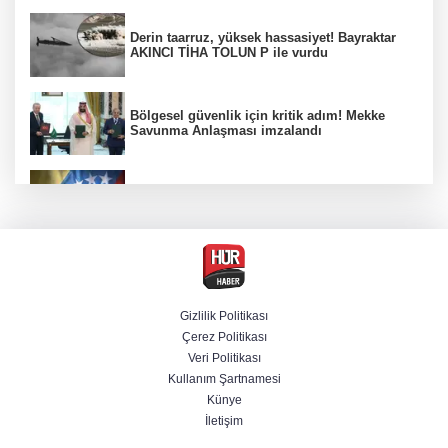
Derin taarruz, yüksek hassasiyet! Bayraktar
AKINCI TİHA TOLUN P ile vurdu
Bölgesel güvenlik için kritik adım! Mekke
Savunma Anlaşması imzalandı
Venezuela'da iktidar partisi ile muhalefet
mutabık kaldı
Trump imzaladı! Doğumla vatandaşlığa
kısıtlamalar genişletildi
Gizlilik Politikası
Çerez Politikası
BM'nin teklifine Türk tarafından kabul,
Veri Politikası
Rumlardan ret
Kullanım Şartnamesi
Künye
İletişim
Ankara'da "değnekçilik" operasyonu: 10
gözaltı