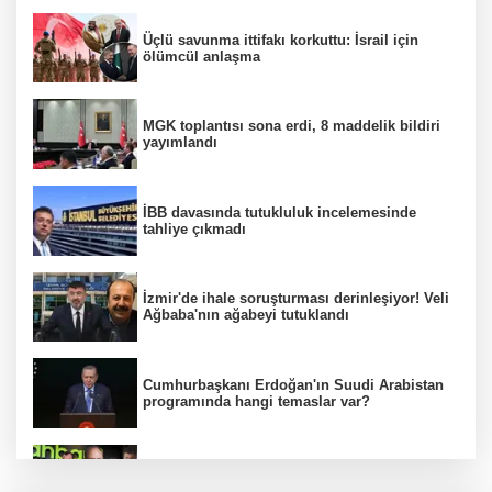
Üçlü savunma ittifakı korkuttu: İsrail için
ölümcül anlaşma
MGK toplantısı sona erdi, 8 maddelik bildiri
yayımlandı
İBB davasında tutukluluk incelemesinde
tahliye çıkmadı
İzmir'de ihale soruşturması derinleşiyor! Veli
Ağbaba'nın ağabeyi tutuklandı
Cumhurbaşkanı Erdoğan'ın Suudi Arabistan
programında hangi temaslar var?
Ünlülerden AHBAP'a 14 milyon TL'yi aşan
bağış! MASAK tek tek inceledi