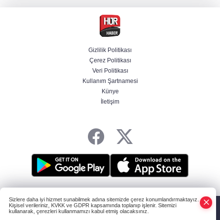
MGK Cumhurbaşkanlığı Külliyesi'nde kritik
gündemle toplandı
Gizlilik Politikası
Çerez Politikası
İletişim Başkanlığından "Milli Dayanışma"
Veri Politikası
paylaşımı
Kullanım Şartnamesi
Künye
İletişim
Bir böcek ilacı faciası daha! Çanakkale'den
acı haber geldi
HABER YAZILIMI
ve TURKTICARET.NET projesidir Copyright© 2006-2026
Sizlere daha iyi hizmet sunabilmek adına sitemizde çerez konumlandırmaktayız.
Tüm hakları saklıdır.
Kişisel verileriniz, KVKK ve GDPR kapsamında toplanıp işlenir. Sitemizi
kullanarak, çerezleri kullanmamızı kabul etmiş olacaksınız.
Anasayfa
Haber Ara