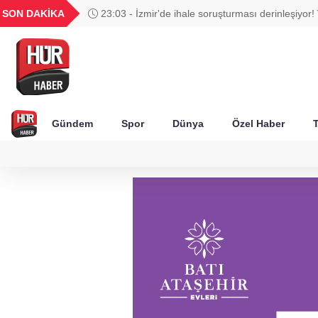
UYU
GEL
TND
BGN
SON DAKİKA
23:03 - İzmir'de ihale soruşturması derinleşiyor! 
57
1,1837
18,2242
16,2539
28,0626
Ağbaba'nın ağabeyi tutuklandı
Gündem
Spor
Dünya
Özel Haber
T