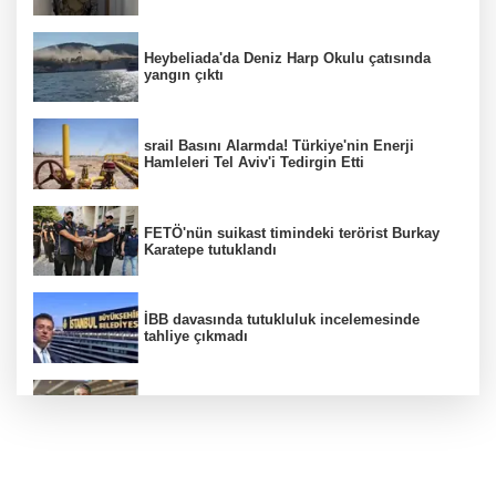
Heybeliada'da Deniz Harp Okulu çatısında
yangın çıktı
srail Basını Alarmda! Türkiye'nin Enerji
Hamleleri Tel Aviv'i Tedirgin Etti
FETÖ'nün suikast timindeki terörist Burkay
Karatepe tutuklandı
İBB davasında tutukluluk incelemesinde
tahliye çıkmadı
Dünya devinde üst düzey görev değişimi!
Türk isim başkan yardımcısı oldu
MGK toplanıyor: Ana gündem Terörsüz