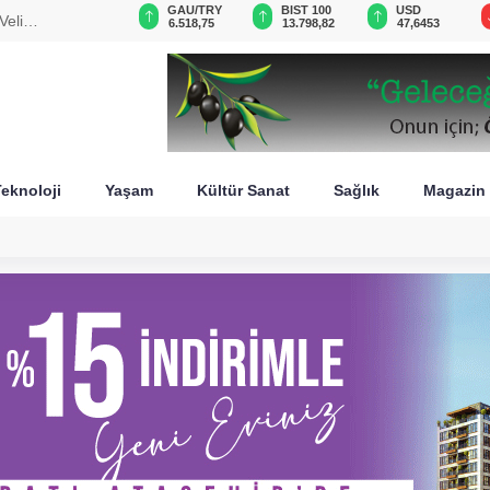
VND
GAU/TRY
BIST 100
USD
Veli
0,0018
6.518,75
13.798,82
47,6453
eknoloji
Yaşam
Kültür Sanat
Sağlık
Magazin