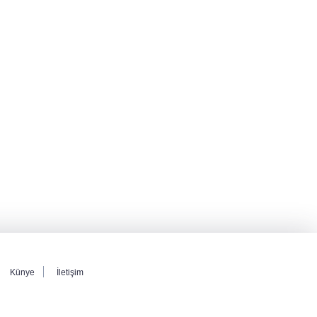
Türkiye
MGK toplantısı sona erdi, 8 maddelik bildiri
yayımlandı
Şehit aileleri ve gazilerin haklarına ilişkin
kanun teklifi, TBMM Milli Savunma
Komisyonunda kabul edildi
Künye
İletişim