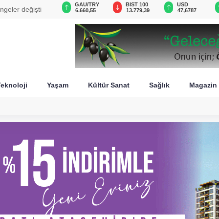
GAU/TRY
BIST 100
USD
EUR
rttı
6.660,55
13.779,39
47,6787
55,1254
eknoloji
Yaşam
Kültür Sanat
Sağlık
Magazin