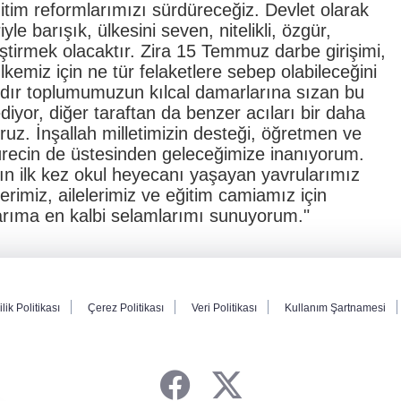
ğitim reformlarımızı sürdüreceğiz. Devlet olarak
e barışık, ülkesini seven, nitelikli, özgür,
tiştirmek olacaktır. Zira 15 Temmuz darbe girişimi,
emiz için ne tür felaketlere sebep olabileceğini
yıldır toplumumuzun kılcal damarlarına sızan bu
iyor, diğer taraftan da benzer acıları bir daha
uz. İnşallah milletimizin desteği, öğretmen ve
 sürecin de üstesinden geleceğimize inanıyorum.
ın ilk kez okul heyecanı yaşayan yavrularımız
rimiz, ailelerimiz ve eğitim camiamız için
şlarıma en kalbi selamlarımı sunuyorum."
ilik Politikası
Çerez Politikası
Veri Politikası
Kullanım Şartnamesi