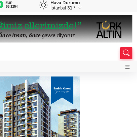
Hava Durumu
GBP
CHF
CAD
RUB
64,3468
59,0083
34,1883
0,5822
İstanbul
31 °