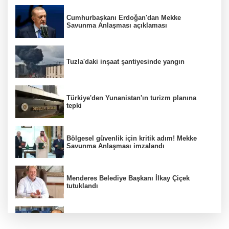
Cumhurbaşkanı Erdoğan'dan Mekke
Savunma Anlaşması açıklaması
Tuzla'daki inşaat şantiyesinde yangın
Türkiye'den Yunanistan'ın turizm planına
tepki
Bölgesel güvenlik için kritik adım! Mekke
Savunma Anlaşması imzalandı
Menderes Belediye Başkanı İlkay Çiçek
tutuklandı
Hür Ağbaba soruşturmasında MASAK para
hareketlerini inceledi