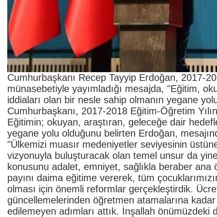
Cumhurbaşkanı Recep Tayyip Erdoğan, 2017-201
münasebetiyle yayımladığı mesajda, "Eğitim, okuy
iddiaları olan bir nesle sahip olmanın yegane yol
Cumhurbaşkanı, 2017-2018 Eğitim-Öğretim Yılın
Eğitimin; okuyan, araştıran, geleceğe dair hedefle
yegane yolu olduğunu belirten Erdoğan, mesajında
"Ülkemizi muasır medeniyetler seviyesinin üstüne
vizyonuyla buluşturacak olan temel unsur da yine 
konusunu adalet, emniyet, sağlıkla beraber ana ö
payını daima eğitime vererek, tüm çocuklarımızın 
olması için önemli reformlar gerçekleştirdik. Ücre
güncellemelerinden öğretmen atamalarına kadar
edilemeyen adımları attık. İnşallah önümüzdeki 