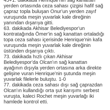
yerden ortasında ceza sahası çizgisi hafif sağ
çapraz topla buluşan Onur'un yerden zayıf
vuruşunda meşin yuvarlak kale direğinin
yanından dışarıya gitti.
63. dakikada Akhisar Belediyespor'un
kontratağında Ömer'in sağ kanattan ortaladığı
topa ceza sahası içerisinde Henrique'nin kafa
vuruşunda meşin yuvarlak kale direğinin
üstünden dışarıya çıktı.
73. dakikada hızlı çıkan Akhisar
Belediyespor'da Olcan'ın sağ kanattan
ayağının dışıyla yerden ortasına arka direkte
gelişine vuran Henrique'nin şutunda meşin
yuvarlak filelerle buluştu. 1-0
77. dakikada ceza sahası dışı sağ çaprazdan
Olcan'ın kullandığı orta şut karışımı serbest
vuruşta, kaleci Rochet meşin yuvarlağı iki
hamlede kontrol etti.