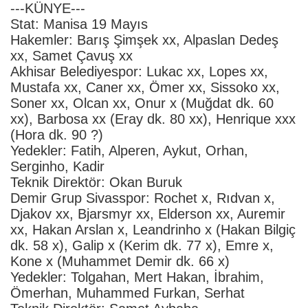
---KÜNYE---
Stat: Manisa 19 Mayıs
Hakemler: Barış Şimşek xx, Alpaslan Dedeş
xx, Samet Çavuş xx
Akhisar Belediyespor: Lukac xx, Lopes xx,
Mustafa xx, Caner xx, Ömer xx, Sissoko xx,
Soner xx, Olcan xx, Onur x (Muğdat dk. 60
xx), Barbosa xx (Eray dk. 80 xx), Henrique xxx
(Hora dk. 90 ?)
Yedekler: Fatih, Alperen, Aykut, Orhan,
Serginho, Kadir
Teknik Direktör: Okan Buruk
Demir Grup Sivasspor: Rochet x, Rıdvan x,
Djakov xx, Bjarsmyr xx, Elderson xx, Auremir
xx, Hakan Arslan x, Leandrinho x (Hakan Bilgiç
dk. 58 x), Galip x (Kerim dk. 77 x), Emre x,
Kone x (Muhammet Demir dk. 66 x)
Yedekler: Tolgahan, Mert Hakan, İbrahim,
Ömerhan, Muhammed Furkan, Serhat