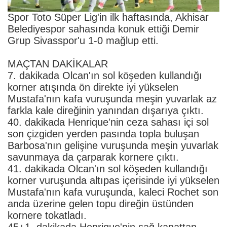
Spor Toto Süper Lig'in ilk haftasında, Akhisar
Belediyespor sahasında konuk ettiği Demir
Grup Sivasspor'u 1-0 mağlup etti.
MAÇTAN DAKİKALAR
7. dakikada Olcan'ın sol köşeden kullandığı
korner atışında ön direkte iyi yükselen
Mustafa'nın kafa vuruşunda meşin yuvarlak az
farkla kale direğinin yanından dışarıya çıktı.
40. dakikada Henrique'nin ceza sahası içi sol
son çizgiden yerden pasında topla buluşan
Barbosa'nın gelişine vuruşunda meşin yuvarlak
savunmaya da çarparak kornere çıktı.
41. dakikada Olcan'ın sol köşeden kullandığı
korner vuruşunda altıpas içerisinde iyi yükselen
Mustafa'nın kafa vuruşunda, kaleci Rochet son
anda üzerine gelen topu direğin üstünden
kornere tokatladı.
45+1. dakikada Henrique'nin sağ kanattan