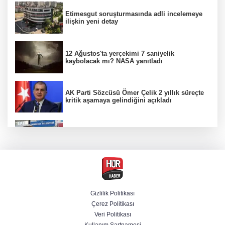
Etimesgut soruşturmasında adli incelemeye
ilişkin yeni detay
12 Ağustos'ta yerçekimi 7 saniyelik
kaybolacak mı? NASA yanıtladı
AK Parti Sözcüsü Ömer Çelik 2 yıllık süreçte
kritik aşamaya gelindiğini açıkladı
Firari olarak aranıyordu! Menderes Belediye
Başkan Yardımcısı yakalandı
4 olayda izleri var! ''Ay Grubu'' çökertildi
Gizlilik Politikası
Çerez Politikası
Cumhurbaşkanı Erdoğan'dan Terörsüz
Veri Politikası
Türkiye vurgusu
Kullanım Şartnamesi