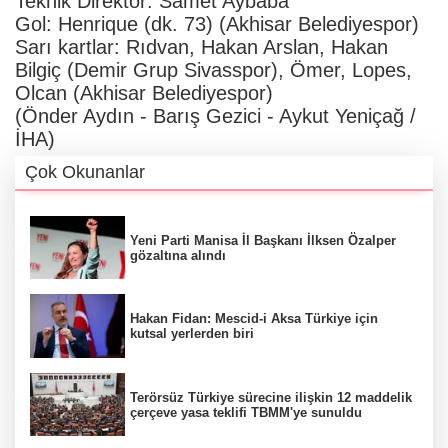
Teknik Direktör: Samet Aybaba
Gol: Henrique (dk. 73) (Akhisar Belediyespor)
Sarı kartlar: Rıdvan, Hakan Arslan, Hakan
Bilgiç (Demir Grup Sivasspor), Ömer, Lopes,
Olcan (Akhisar Belediyespor)
(Önder Aydın - Barış Gezici - Aykut Yeniçağ /
İHA)
Çok Okunanlar
Yeni Parti Manisa İl Başkanı İlksen Özalper
gözaltına alındı
Hakan Fidan: Mescid-i Aksa Türkiye için
kutsal yerlerden biri
Terörsüz Türkiye sürecine ilişkin 12 maddelik
çerçeve yasa teklifi TBMM'ye sunuldu