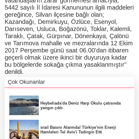
vatandaşların zarar görmemesi amacıyla,
5442 sayılı İl İdaresi Kanununun ilgili maddeleri
gereğince, Silvan ilçesine bağlı olan;
Kazandağı, Demirkuyu, Özlüce, Esenyol,
Darıseven, Usluca, Boğazönü, Toklar, Kalemli,
Taraklı, Çatak, Gürpınar, Dönenkaya, Çalönü
ve Tarımova mahalle ve mezralarında 12 Ekim
2017 Perşembe günü saat 06.00'dan itibaren
geçerli olmak üzere ikinci bir duyuruya kadar
bu bölgelerde sokağa çıkma yasaklanmıştır"
denildi.
Çok Okunanlar
Heybeliada'da Deniz Harp Okulu çatısında
yangın çıktı
srail Basını Alarmda! Türkiye'nin Enerji
Hamleleri Tel Aviv'i Tedirgin Etti