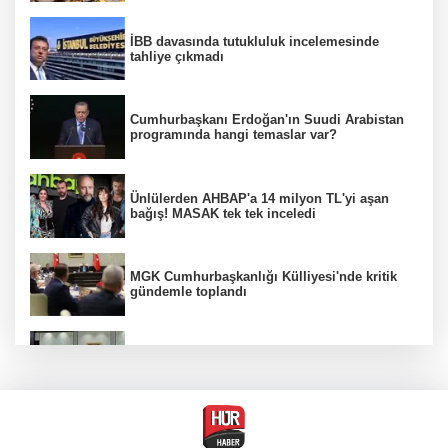
İBB davasında tutukluluk incelemesinde
tahliye çıkmadı
Cumhurbaşkanı Erdoğan'ın Suudi Arabistan
programında hangi temaslar var?
Ünlülerden AHBAP'a 14 milyon TL'yi aşan
bağış! MASAK tek tek inceledi
MGK Cumhurbaşkanlığı Külliyesi'nde kritik
gündemle toplandı
MGK toplantısı sona erdi, 8 maddelik bildiri
yayımlandı
Özgür Özel'in Menderes Belediye Başkanı
İlkay Çiçek'e yönelik sözleri yeniden