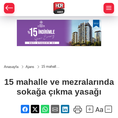
15 mahalle
Anasayfa
Ajans
ve
mezralarında
sokağa
15 mahalle ve mezralarında
çıkma
yasağı
sokağa çıkma yasağı