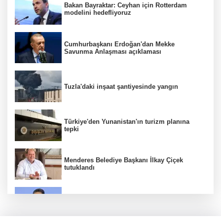
Bakan Bayraktar: Ceyhan için Rotterdam
modelini hedefliyoruz
Cumhurbaşkanı Erdoğan'dan Mekke
Savunma Anlaşması açıklaması
Tuzla'daki inşaat şantiyesinde yangın
Türkiye'den Yunanistan'ın turizm planına
tepki
Menderes Belediye Başkanı İlkay Çiçek
tutuklandı
Bakan Yumaklı duyurdu! Çiftçilere ödemeler
bugün yapılıyor