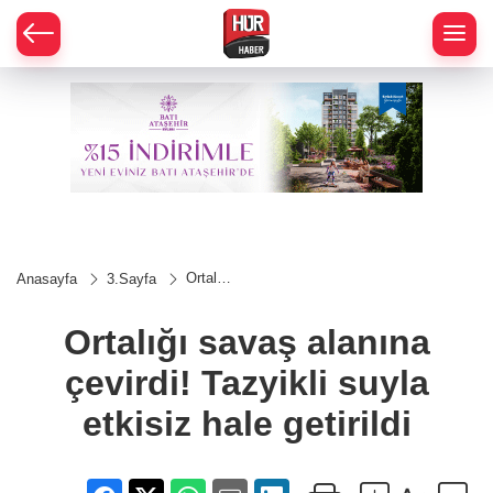
Ortalığı
Anasayfa
3.Sayfa
savaş
alanına
çevirdi!
Ortalığı savaş alanına
Tazyikli
suyla
çevirdi! Tazyikli suyla
etkisiz
hale
getirildi
etkisiz hale getirildi