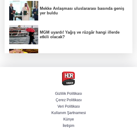
Mekke Anlaşması uluslararası basında geniş
yer buldu
MGM uyardı! Yağış ve rüzgâr hangi illerde
etkili olacak?
Altın fiyatlarında hafta sonu tablosu nasıl
şekillendi?
Öğrenci affında yeni dönem! Üniversiteye
dönüş yolu açıldı
Gizlilik Politikası
Çerez Politikası
BAE, İran'ın Hürmüz Boğazı'nda bir gemisini
Veri Politikası
füzeyle hedef aldığını duyurdu
Kullanım Şartnamesi
Künye
İletişim
Adana'da içme suyu tünel hattında göçük: 1
ölü, 1 yaralı