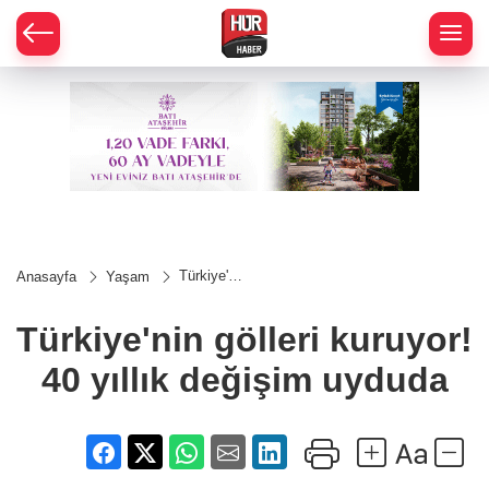
Türkiye'nin
Anasayfa
Yaşam
gölleri
kuruyor!
40 yıllık
Türkiye'nin gölleri kuruyor!
değişim
uyduda
40 yıllık değişim uyduda