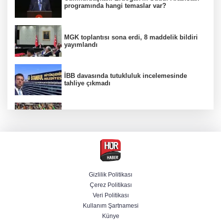
programında hangi temaslar var?
MGK toplantısı sona erdi, 8 maddelik bildiri
yayımlandı
İBB davasında tutukluluk incelemesinde
tahliye çıkmadı
Beşiktaş 10 kişiyle Hradec Kralove'yi
deplasmanda yendi
Venezuela'da iktidar partisi ile muhalefet
mutabık kaldı
Gizlilik Politikası
Çerez Politikası
Derin taarruz, yüksek hassasiyet! Bayraktar
Veri Politikası
AKINCI TİHA TOLUN P ile vurdu
Kullanım Şartnamesi
Künye