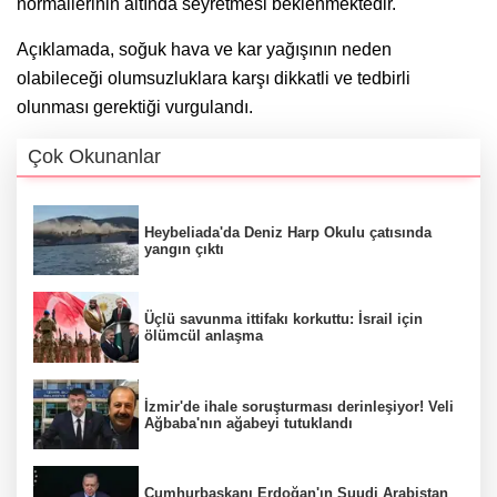
normallerinin altında seyretmesi beklenmektedir."
Açıklamada, soğuk hava ve kar yağışının neden
olabileceği olumsuzluklara karşı dikkatli ve tedbirli
olunması gerektiği vurgulandı.
Çok Okunanlar
Heybeliada'da Deniz Harp Okulu çatısında
yangın çıktı
Üçlü savunma ittifakı korkuttu: İsrail için
ölümcül anlaşma
İzmir'de ihale soruşturması derinleşiyor! Veli
Ağbaba'nın ağabeyi tutuklandı
Cumhurbaşkanı Erdoğan'ın Suudi Arabistan