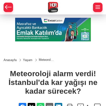
Meteoroloji
Anasayfa
Yaşam
alarm
verdi!
İstanbul'da
Meteoroloji alarm verdi!
kar yağışı
ne kadar
İstanbul'da kar yağışı ne
sürecek?
kadar sürecek?