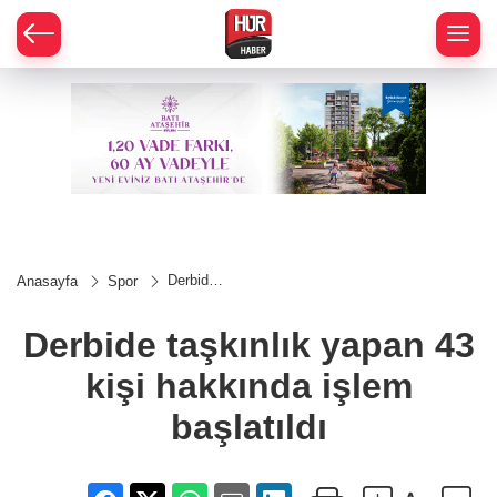
Derbide
Anasayfa
Spor
taşkınlık
yapan 43
kişi
Derbide taşkınlık yapan 43
hakkında
işlem
kişi hakkında işlem
başlatıldı
başlatıldı