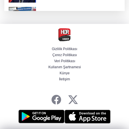
Firari olarak aranıyordu! Menderes Belediye
Başkan Yardımcısı yakalandı
4 olayda izleri var! ''Ay Grubu'' çökertildi
Gizlilik Politikası
Çerez Politikası
Cumhurbaşkanı Erdoğan'dan Terörsüz
Veri Politikası
Türkiye vurgusu
Kullanım Şartnamesi
Künye
İletişim
srail Basını Alarmda! Türkiye'nin Enerji
Hamleleri Tel Aviv'i Tedirgin Etti