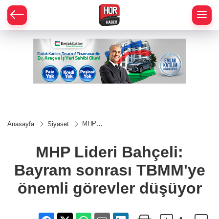
MHP
Anasayfa
Siyaset
Lideri
Bahçeli:
Bayram
MHP Lideri Bahçeli:
sonrası
TBMM'ye
Bayram sonrası TBMM'ye
önemli
görevler
düşüyor
önemli görevler düşüyor