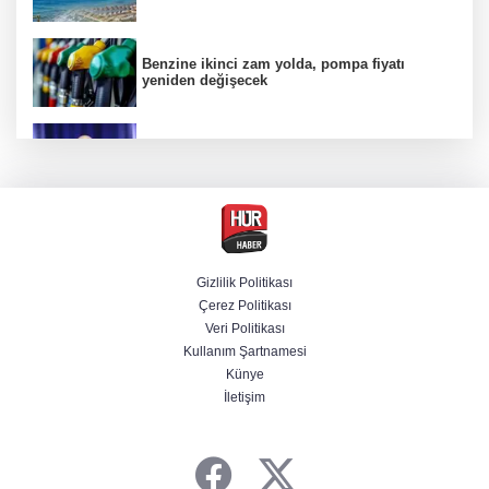
Benzine ikinci zam yolda, pompa fiyatı
yeniden değişecek
Kamuda yapay zeka 2 milyar liralık riski
belirledi
Başsavcılıktan Muzaffer Şirin hakkında
gözaltı talimatı
Gizlilik Politikası
Çerez Politikası
Bakan Uraloğlu açıkladı: Türkiye’nin 7 aylık
Veri Politikası
havayolu trafiğinde yeni tablo
Kullanım Şartnamesi
Künye
İletişim
Cansever’den acı haber! Ünlü isimler peş
peşe paylaştı