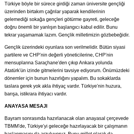
Türkiye böyle bir sürece girdiği zaman üniversite gençliği
üzerinden birtakım çağrılar yaparak kendilerinin
gelemediği sokağa gençleri götürme gayreti, geleceğe
doğru önemli bir yanlışın başlangıcı kabul edilir. Bunu
tekrar yaşamamak lazım. Gençlik milletimizin gözbebeğidir.
Gençlik üzerindeki oyunlara son verilmelidir. Bütün siyasi
partilere ve CHP'nin değerli yöneticilerine, CHP'nin
mensuplarına Saraçhane'den çıkıp Ankara yolunda
Atatürk'ün izinde gitmelerini tavsiye ediyorum. Önümüzdeki
dönemler için bunun hazırlığını yapalım. Bu sokaklarda
taslara gerek yok akla ihtiyaç vardır. Türkiye'nin huzura,
barışa, istikrara ihtiyacı vardır.
ANAYASA MESAJI
Bayram sonrasında hazırlanacak olan anayasal çerçevede
TBMM'de, Türkiye'yi geleceğe hazırlayacak bir çalışmanın
başlanmasını da arzuluyoruz. Bunu millet olarak da