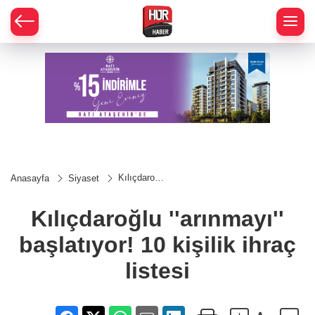
Kılıçdaroğlu
Anasayfa
Siyaset
''arınmayı''
başlatıyor!
10 kişilik
Kılıçdaroğlu ''arınmayı''
ihraç listesi
başlatıyor! 10 kişilik ihraç
listesi