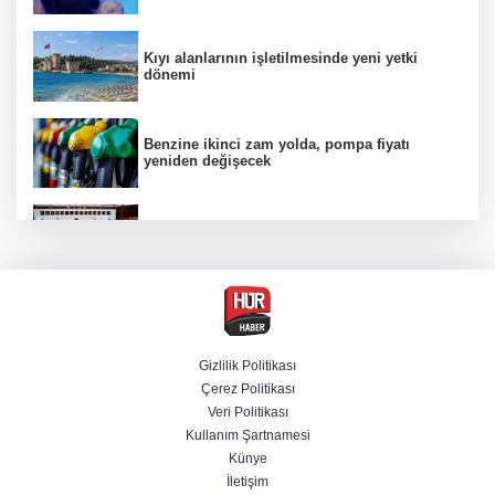
Kıyı alanlarının işletilmesinde yeni yetki
dönemi
Benzine ikinci zam yolda, pompa fiyatı
yeniden değişecek
Çocuk adalet sisteminde ceza sınırları değişti
Husilerden Suudi Aramco tesisine İHA
saldırısı
Gizlilik Politikası
Çerez Politikası
Selçuk Bayraktar, Şırnak'ta TEKNOFEST Dron
Veri Politikası
Şampiyonası'na katıldı
Kullanım Şartnamesi
Künye
İletişim
Bakan Göktaş: Ülkemize, milletimize, şehit