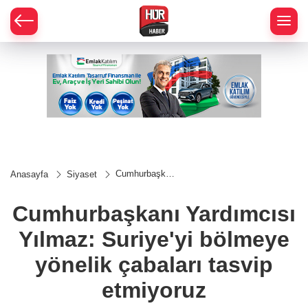
Cumhurbaşkanı
Anasayfa
Siyaset
Yardımcısı
Yılmaz:
Suriye'yi
Cumhurbaşkanı Yardımcısı
bölmeye
yönelik çabaları
Yılmaz: Suriye'yi bölmeye
tasvip
etmiyoruz
yönelik çabaları tasvip
etmiyoruz