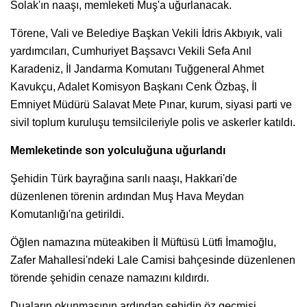
Solak'ın naaşı, memleketi Muş'a uğurlanacak.
Törene, Vali ve Belediye Başkan Vekili İdris Akbıyık, vali
yardımcıları, Cumhuriyet Başsavcı Vekili Sefa Anıl
Karadeniz, İl Jandarma Komutanı Tuğgeneral Ahmet
Kavukçu, Adalet Komisyon Başkanı Cenk Özbaş, İl
Emniyet Müdürü Salavat Mete Pınar, kurum, siyasi parti ve
sivil toplum kuruluşu temsilcileriyle polis ve askerler katıldı.
Memleketinde son yolculuğuna uğurlandı
Şehidin Türk bayrağına sarılı naaşı, Hakkari'de
düzenlenen törenin ardından Muş Hava Meydan
Komutanlığı'na getirildi.
Öğlen namazına müteakiben İl Müftüsü Lütfi İmamoğlu,
Zafer Mahallesi'ndeki Lale Camisi bahçesinde düzenlenen
törende şehidin cenaze namazını kıldırdı.
Duaların okunmasının ardından şehidin öz geçmişi