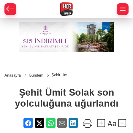
Şehit Ümit
Anasayfa
Gündem
Solak son
yolculuğuna
uğurlandı
Şehit Ümit Solak son
yolculuğuna uğurlandı