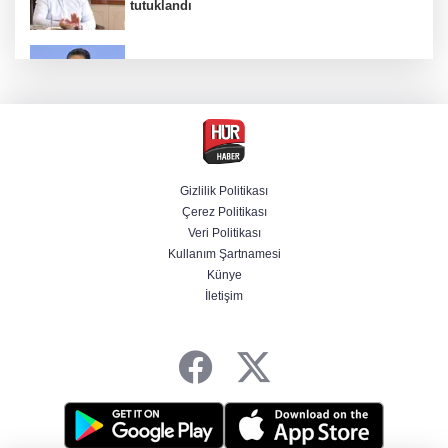
tutuklandı
Bakan Yumaklı duyurdu! Çiftçilere ödemeler
bugün yapılıyor
Hür Ağbaba soruşturmasında MASAK para
hareketlerini inceledi
Gizlilik Politikası
Çerez Politikası
Bakan Gürlek: Kanunda şehitleri incitecek
Veri Politikası
düzenleme yok
Kullanım Şartnamesi
Künye
İletişim
Piyasalarda haftanın kazandıranları belli oldu