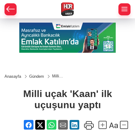
Milli
Anasayfa
Gündem
uçak
'Kaan'
ilk
Milli uçak 'Kaan' ilk
uçuşunu
yaptı
uçuşunu yaptı