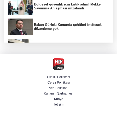
Bölgesel güvenlik için kritik adım! Mekke
Savunma Anlaşması imzalandı
Bakan Gürlek: Kanunda şehitleri incitecek
düzenleme yok
Türkiye'den Yunanistan'ın turizm planına
tepki
Derin taarruz, yüksek hassasiyet! Bayraktar
AKINCI TİHA TOLUN P ile vurdu
Gizlilik Politikası
Çerez Politikası
Menderes Belediye Başkanı İlkay Çiçek
Veri Politikası
tutuklandı
Kullanım Şartnamesi
Künye
İletişim
Hür Ağbaba soruşturmasında MASAK para
hareketlerini inceledi