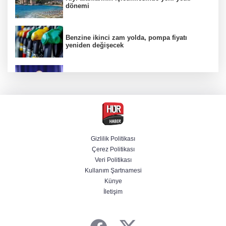
dönemi
Benzine ikinci zam yolda, pompa fiyatı
yeniden değişecek
Kamuda yapay zeka 2 milyar liralık riski
belirledi
Başsavcılıktan Muzaffer Şirin hakkında
gözaltı talimatı
Gizlilik Politikası
Çerez Politikası
Bakan Uraloğlu açıkladı: Türkiye’nin 7 aylık
Veri Politikası
havayolu trafiğinde yeni tablo
Kullanım Şartnamesi
Künye
İletişim
Cansever’den acı haber! Ünlü isimler peş
peşe paylaştı