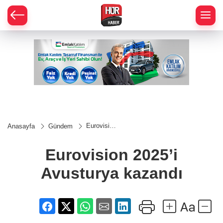
Eurovision
Anasayfa
Gündem
2025’i
Avusturya
kazandı
Eurovision 2025’i
Avusturya kazandı