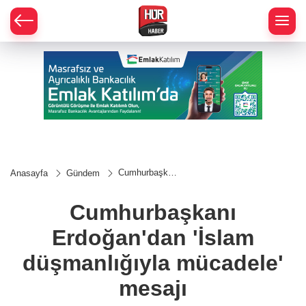
Cumhurbaşkanı
Anasayfa
Gündem
Erdoğan'dan
'İslam
düşmanlığıyla
Cumhurbaşkanı
mücadele'
mesajı
Erdoğan'dan 'İslam
düşmanlığıyla mücadele'
mesajı