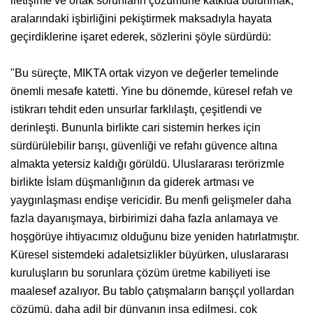
iletişime ve ortak sorunların çözümüne katkıda bulunmak,
aralarındaki işbirliğini pekiştirmek maksadıyla hayata
geçirdiklerine işaret ederek, sözlerini şöyle sürdürdü:
"Bu süreçte, MIKTA ortak vizyon ve değerler temelinde
önemli mesafe katetti. Yine bu dönemde, küresel refah ve
istikrarı tehdit eden unsurlar farklılaştı, çeşitlendi ve
derinleşti. Bununla birlikte cari sistemin herkes için
sürdürülebilir barışı, güvenliği ve refahı güvence altına
almakta yetersiz kaldığı görüldü. Uluslararası terörizmle
birlikte İslam düşmanlığının da giderek artması ve
yaygınlaşması endişe vericidir. Bu menfi gelişmeler daha
fazla dayanışmaya, birbirimizi daha fazla anlamaya ve
hoşgörüye ihtiyacımız olduğunu bize yeniden hatırlatmıştır.
Küresel sistemdeki adaletsizlikler büyürken, uluslararası
kuruluşların bu sorunlara çözüm üretme kabiliyeti ise
maalesef azalıyor. Bu tablo çatışmaların barışçıl yollardan
çözümü, daha adil bir dünyanın inşa edilmesi, çok