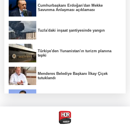
Cumhurbaşkanı Erdoğan'dan Mekke
Savunma Anlaşması açıklaması
Tuzla'daki inşaat şantiyesinde yangın
Türkiye'den Yunanistan'ın turizm planına
tepki
Menderes Belediye Başkanı İlkay Çiçek
tutuklandı
Bakan Yumaklı duyurdu! Çiftçilere ödemeler
bugün yapılıyor
Hür Ağbaba soruşturmasında MASAK para
hareketlerini inceledi