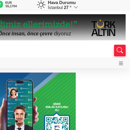
Hava Durumu
EUR
GBP
CHF
CAD
RUB
55,1704
64,4128
59,0519
34,2138
0,5816
İstanbul
27 °