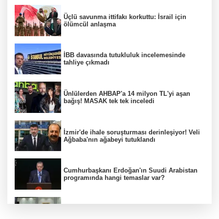
Üçlü savunma ittifakı korkuttu: İsrail için
ölümcül anlaşma
İBB davasında tutukluluk incelemesinde
tahliye çıkmadı
Ünlülerden AHBAP'a 14 milyon TL'yi aşan
bağış! MASAK tek tek inceledi
İzmir'de ihale soruşturması derinleşiyor! Veli
Ağbaba'nın ağabeyi tutuklandı
Cumhurbaşkanı Erdoğan'ın Suudi Arabistan
programında hangi temaslar var?
MGK toplantısı sona erdi, 8 maddelik bildiri
yayımlandı