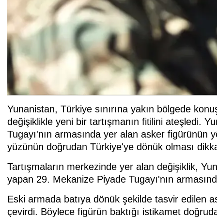
Yunanistan, Türkiye sınırına yakın bölgede konuşl
değişiklikle yeni bir tartışmanın fitilini ateşled
Tugayı'nın armasında yer alan asker figürünün yön
yüzünün doğrudan Türkiye'ye dönük olması dikkat
Tartışmaların merkezinde yer alan değişiklik, Yu
yapan 29. Mekanize Piyade Tugayı'nın armasında
Eski armada batıya dönük şekilde tasvir edilen 
çevirdi. Böylece figürün baktığı istikamet doğruda