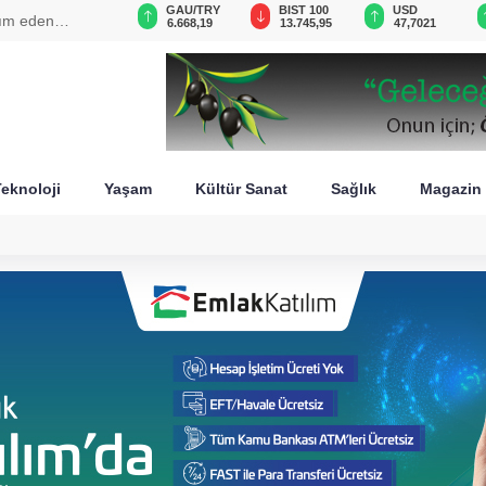
VND
GAU/TRY
BIST 100
USD
ke Anlaşması tarihi bir
0,0018
6.668,19
13.745,95
47,7021
eknoloji
Yaşam
Kültür Sanat
Sağlık
Magazin