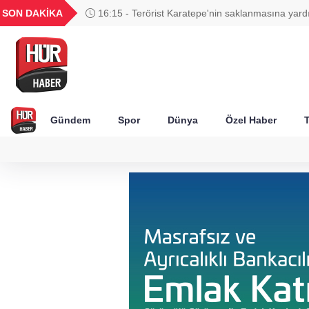
UYU
GEL
TND
BGN
SON DAKİKA
16:06 - İletişim Başkanı Duran: Mek
1,1854
18,2417
16,2418
27,9743
adımdır
Gündem
Spor
Dünya
Özel Haber
T