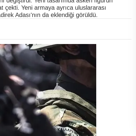
 değiştirdi. Yeni tasarımda askeri figürün
 çekti. Yeni armaya ayrıca uluslararası
irek Adası'nın da eklendiği görüldü.