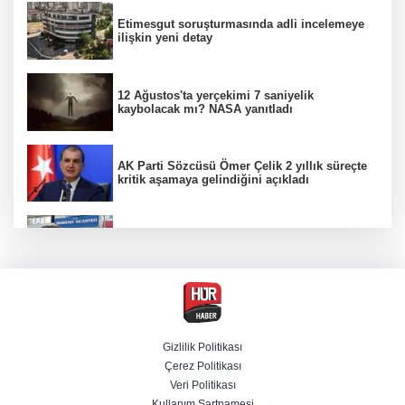
Etimesgut soruşturmasında adli incelemeye
ilişkin yeni detay
12 Ağustos'ta yerçekimi 7 saniyelik
kaybolacak mı? NASA yanıtladı
AK Parti Sözcüsü Ömer Çelik 2 yıllık süreçte
kritik aşamaya gelindiğini açıkladı
Firari olarak aranıyordu! Menderes Belediye
Başkan Yardımcısı yakalandı
4 olayda izleri var! ''Ay Grubu'' çökertildi
Gizlilik Politikası
Çerez Politikası
Cumhurbaşkanı Erdoğan'dan Terörsüz
Veri Politikası
Türkiye vurgusu
Kullanım Şartnamesi