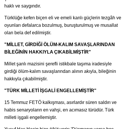
haklı ve saygındır.
Türklüğe kefen biçen eli ve emeli kanlı güçlerin tezgâh ve
oyunları defalarca bozulmuş, buruşturulmuş ve musallat
olan bela def edilmiştir.
"MİLLET, GİRDİĞİ ÖLÜM-KALIM SAVAŞLARINDAN
BİLEĞİNİN HAKKIYLA ÇIKABİLMİŞTİR"
Millet şanlı mazisini şerefli istikbale taşıma iradesiyle
girdiği ölüm-kalım savaşlarından alının akıyla, bileğinin
hakkıyla çıkabilmiştir.
"TÜRK MİLLETİ İŞGALİ ENGELLEMİŞTİR"
15 Temmuz FETÖ kalkışması, asırlardır süren saldırı ve
habis senaryoların en vahşi, en acımasız türüdür. Türk
milleti işgali engellemiştir.