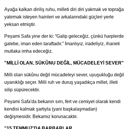
Ayağa kalkan diriliş ruhu, milleti diri diri yakmak ve toprağa
yatırmak isteyen hainleri ve arkalarındaki güçleri yerle
yeksan etmiştir.
Peyami Safa yine der ki: “Galip geleceğiz, çünkü harplerde
galebe, iman eden taraftadır.” İmanlıyız, iradeliyiz, ihaneti
mutlaka imha edeceğiz.
"MİLLİ OLAN, SÜKÛNU DEĞİL, MÜCADELEYİ SEVER"
Milli olan sükûnu değil mücadeleyi sever, uyuşukluğu değil
uyanıklığı seçer. Milli ruh ve duruş yaşadıkça millet, illeti
silip süpürecektir.
Peyami Safa'da bekanın sırrı, fert ve cemiyet olarak kendi
kendisi kalmak şartıyla (yani başkalaşmadan)
değişmesidir. Bekamız korunacaktır.
"15 TEMMUZ'DA BARBARLAR