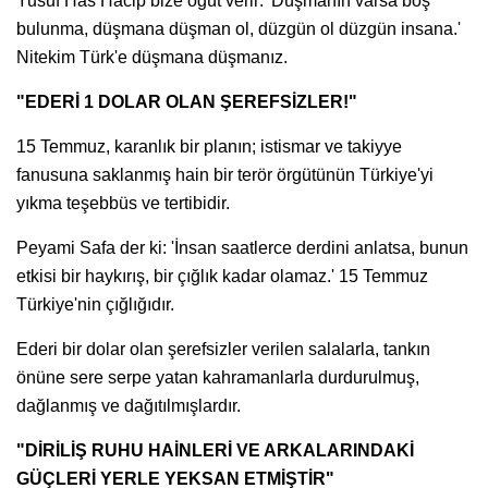
Yusuf Has Hacip bize öğüt verir: 'Düşmanın varsa boş
bulunma, düşmana düşman ol, düzgün ol düzgün insana.'
Nitekim Türk'e düşmana düşmanız.
"EDERİ 1 DOLAR OLAN ŞEREFSİZLER!"
15 Temmuz, karanlık bir planın; istismar ve takiyye
fanusuna saklanmış hain bir terör örgütünün Türkiye'yi
yıkma teşebbüs ve tertibidir.
Peyami Safa der ki: 'İnsan saatlerce derdini anlatsa, bunun
etkisi bir haykırış, bir çığlık kadar olamaz.' 15 Temmuz
Türkiye'nin çığlığıdır.
Ederi bir dolar olan şerefsizler verilen salalarla, tankın
önüne sere serpe yatan kahramanlarla durdurulmuş,
dağlanmış ve dağıtılmışlardır.
"DİRİLİŞ RUHU HAİNLERİ VE ARKALARINDAKİ
GÜÇLERİ YERLE YEKSAN ETMİŞTİR"