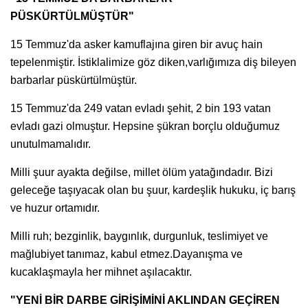
PÜSKÜRTÜLMÜŞTÜR"
15 Temmuz'da asker kamuflajına giren bir avuç hain
tepelenmiştir. İstiklalimize göz diken,varlığımıza diş bileyen
barbarlar püskürtülmüştür.
15 Temmuz'da 249 vatan evladı şehit, 2 bin 193 vatan
evladı gazi olmuştur. Hepsine şükran borçlu olduğumuz
unutulmamalıdır.
Milli şuur ayakta değilse, millet ölüm yatağındadır. Bizi
geleceğe taşıyacak olan bu şuur, kardeşlik hukuku, iç barış
ve huzur ortamıdır.
Milli ruh; bezginlik, baygınlık, durgunluk, teslimiyet ve
mağlubiyet tanımaz, kabul etmez.Dayanışma ve
kucaklaşmayla her mihnet aşılacaktır.
"YENİ BİR DARBE GİRİŞİMİNİ AKLINDAN GEÇİREN