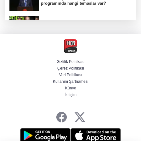
programında hangi temaslar var?
Ünlülerden AHBAP'a 14 milyon TL'yi aşan
bağış! MASAK tek tek inceledi
MGK Cumhurbaşkanlığı Külliyesi'nde kritik
gündemle toplandı
Gizlilik Politikası
Çerez Politikası
İletişim Başkanlığından "Milli Dayanışma"
Veri Politikası
paylaşımı
Kullanım Şartnamesi
Künye
İletişim
Bir böcek ilacı faciası daha! Çanakkale'den
acı haber geldi