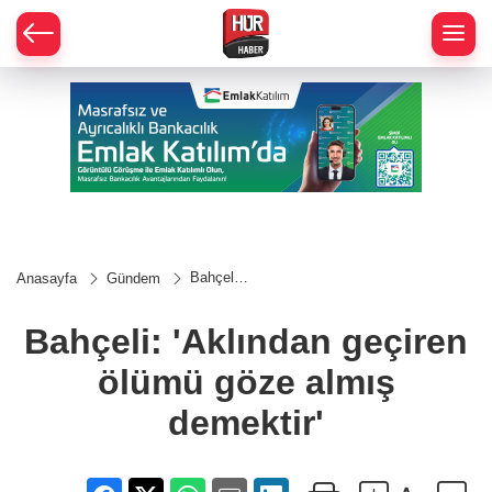
Bahçeli:
Anasayfa
Gündem
'Aklından
geçiren
ölümü
Bahçeli: 'Aklından geçiren
göze
almış
ölümü göze almış
demektir'
demektir'