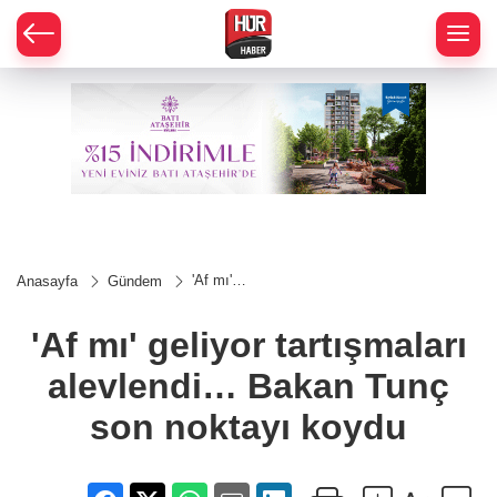
'Af mı'
Anasayfa
Gündem
geliyor
tartışmaları
alevlendi…
'Af mı' geliyor tartışmaları
Bakan
Tunç son
alevlendi… Bakan Tunç
noktayı
koydu
son noktayı koydu