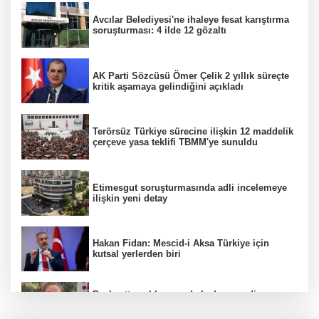
Avcılar Belediyesi'ne ihaleye fesat karıştırma
soruşturması: 4 ilde 12 gözaltı
AK Parti Sözcüsü Ömer Çelik 2 yıllık süreçte
kritik aşamaya gelindiğini açıkladı
Terörsüz Türkiye sürecine ilişkin 12 maddelik
çerçeve yasa teklifi TBMM'ye sunuldu
Etimesgut soruşturmasında adli incelemeye
ilişkin yeni detay
Hakan Fidan: Mescid-i Aksa Türkiye için
kutsal yerlerden biri
Başkentte yol kenarında kadın cesedi
bulunmasına ilişkin 6 şüpheli gözaltına
alındı