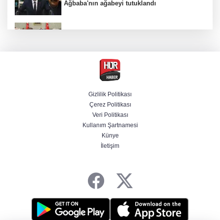
Ağbaba'nın ağabeyi tutuklandı
MGK Cumhurbaşkanlığı Külliyesi'nde kritik
gündemle toplandı
Ünlülerden AHBAP'a 14 milyon TL'yi aşan
bağış! MASAK tek tek inceledi
Gizlilik Politikası
Çerez Politikası
İletişim Başkanlığından "Milli Dayanışma"
Veri Politikası
paylaşımı
Kullanım Şartnamesi
Künye
İletişim
Bir böcek ilacı faciası daha! Çanakkale'den
acı haber geldi