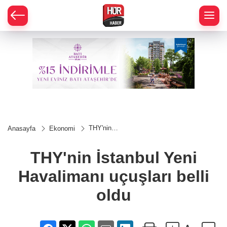
THY'nin
Anasayfa
Ekonomi
İstanbul
Yeni
Havalimanı
THY'nin İstanbul Yeni
uçuşları
belli oldu
Havalimanı uçuşları belli
oldu