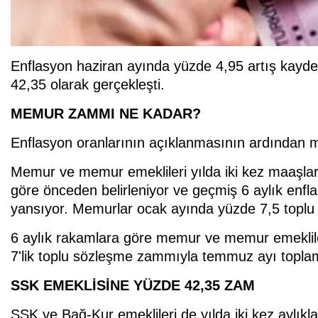
Enflasyon haziran ayında yüzde 4,95 artış kaydet
42,35 olarak gerçekleşti.
MEMUR ZAMMI NE KADAR?
Enflasyon oranlarının açıklanmasının ardından mil
Memur ve memur emeklileri yılda iki kez maaşlar
göre önceden belirleniyor ve geçmiş 6 aylık en
yansıyor. Memurlar ocak ayında yüzde 7,5 toplu
6 aylık rakamlara göre memur ve memur emeklile
7'lik toplu sözleşme zammıyla temmuz ayı topla
SSK EMEKLİSİNE YÜZDE 42,35 ZAM
SSK ve Bağ-Kur emeklileri de yılda iki kez aylıkl