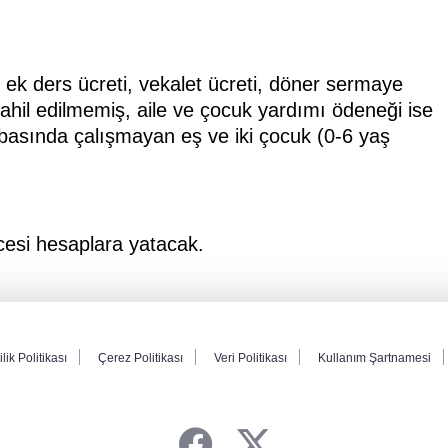
k ders ücreti, vekalet ücreti, döner sermaye
ahil edilmemiş, aile ve çocuk yardımı ödeneği ise
hebasında çalışmayan eş ve iki çocuk (0-6 yaş
esi hesaplara yatacak.
ilik Politikası
Çerez Politikası
Veri Politikası
Kullanım Şartnamesi