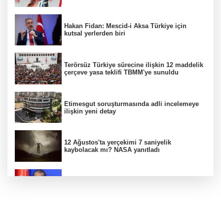
Hakan Fidan: Mescid-i Aksa Türkiye için
kutsal yerlerden biri
Terörsüz Türkiye sürecine ilişkin 12 maddelik
çerçeve yasa teklifi TBMM'ye sunuldu
Etimesgut soruşturmasında adli incelemeye
ilişkin yeni detay
12 Ağustos'ta yerçekimi 7 saniyelik
kaybolacak mı? NASA yanıtladı
AK Parti Sözcüsü Ömer Çelik 2 yıllık süreçte
kritik aşamaya gelindiğini açıkladı
Firari olarak aranıyordu! Menderes Belediye