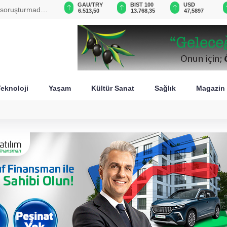
GAU/TRY
BIST 100
USD
EUR
 görüştü
6.513,50
13.768,35
47,5897
55,0312
eknoloji
Yaşam
Kültür Sanat
Sağlık
Magazin