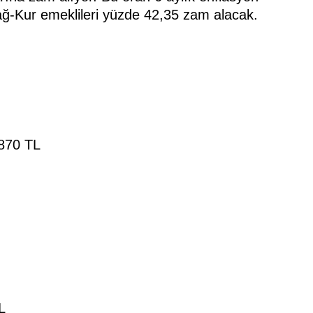
ağ-Kur emeklileri yüzde 42,35 zam alacak.
870 TL
L