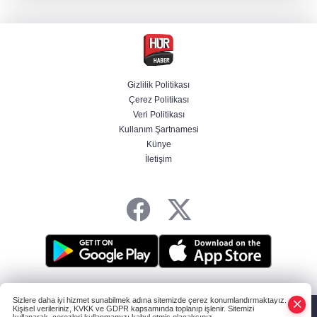
belirledi
Başsavcılıktan Muzaffer Şirin hakkında
gözaltı talimatı
Gizlilik Politikası
Çerez Politikası
Bakan Uraloğlu açıkladı: Türkiye’nin 7 aylık
Veri Politikası
havayolu trafiğinde yeni tablo
Kullanım Şartnamesi
Künye
İletişim
Cansever’den acı haber! Ünlü isimler peş
peşe paylaştı
HABER YAZILIMI
ve TURKTICARET.NET projesidir Copyright© 2006-2026
Sizlere daha iyi hizmet sunabilmek adına sitemizde çerez konumlandırmaktayız.
Tüm hakları saklıdır.
Kişisel verileriniz, KVKK ve GDPR kapsamında toplanıp işlenir. Sitemizi