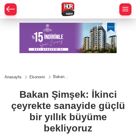
Bakan
Anasayfa
Ekonomi
Şimşek:
İkinci
çeyrekte
Bakan Şimşek: İkinci
sanayide
güçlü bir
çeyrekte sanayide güçlü
yıllık
büyüme
bekliyoruz
bir yıllık büyüme
bekliyoruz