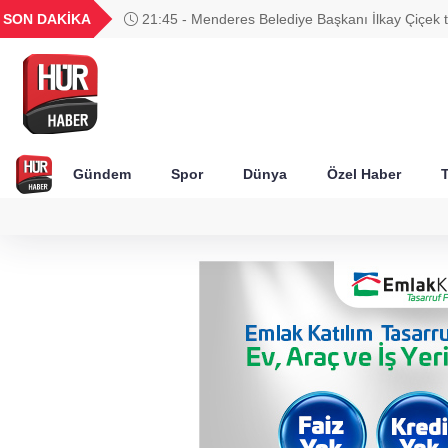
GEL
TND
BGN
VND
SON DAKİKA
21:45 - Menderes Belediye Başkanı İlkay Çiçek t
52
18,2373
16,2379
27,9743
0,0018
Gündem
Spor
Dünya
Özel Haber
T