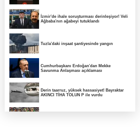
İzmir'de ihale soruşturması derinleşiyor! Veli
Ağbaba'nın ağabeyi tutuklandı
Tuzla'daki inşaat şantiyesinde yangın
Cumhurbaşkanı Erdoğan'dan Mekke
Savunma Anlaşması açıklaması
Derin taarruz, yüksek hassasiyet! Bayraktar
AKINCI TİHA TOLUN P ile vurdu
Beşiktaş 10 kişiyle Hradec Kralove'yi
deplasmanda yendi
Bölgesel güvenlik için kritik adım! Mekke