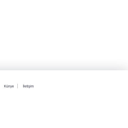
Savunma Anlaşması imzalandı
Venezuela'da iktidar partisi ile muhalefet
mutabık kaldı
BM'nin teklifine Türk tarafından kabul,
Rumlardan ret
Künye
İletişim