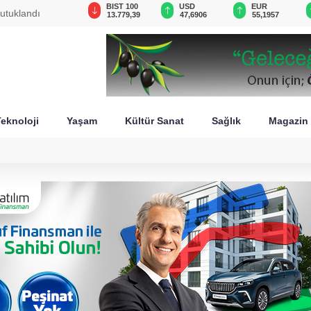
GAU/TRY
BIST 100
USD
EUR
utuklandı
6.650,42
13.779,39
47,6906
55,1957
eknoloji
Yaşam
Kültür Sanat
Sağlık
Magazin