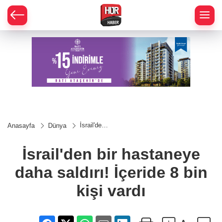
İsrail'den
Anasayfa
Dünya
bir
hastaneye
daha
İsrail'den bir hastaneye
saldırı!
İçeride 8
daha saldırı! İçeride 8 bin
bin kişi
vardı
kişi vardı