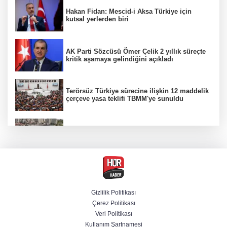
Hakan Fidan: Mescid-i Aksa Türkiye için
kutsal yerlerden biri
AK Parti Sözcüsü Ömer Çelik 2 yıllık süreçte
kritik aşamaya gelindiğini açıkladı
Terörsüz Türkiye sürecine ilişkin 12 maddelik
çerçeve yasa teklifi TBMM'ye sunuldu
Etimesgut soruşturmasında adli incelemeye
ilişkin yeni detay
CHP'li belediye başkanın yazışmaları rüşvet
ağını ortaya koydu
Gizlilik Politikası
Çerez Politikası
Serdal Adalı'dan Salah açıklaması!
Veri Politikası
''Transferini biz istemedik''
Kullanım Şartnamesi