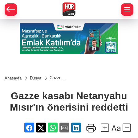
Gazze
Anasayfa
Dünya
kasabı
Netanyahu
Mısır'ın
Gazze kasabı Netanyahu
önerisini
reddetti
Mısır'ın önerisini reddetti