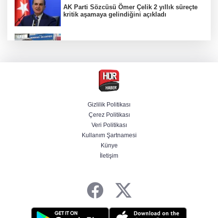
AK Parti Sözcüsü Ömer Çelik 2 yıllık süreçte
kritik aşamaya gelindiğini açıkladı
Firari olarak aranıyordu! Menderes Belediye
Başkan Yardımcısı yakalandı
12 Ağustos'ta yerçekimi 7 saniyelik
kaybolacak mı? NASA yanıtladı
Gizlilik Politikası
Çerez Politikası
Cumhurbaşkanı Erdoğan'dan Terörsüz
Veri Politikası
Türkiye vurgusu
Kullanım Şartnamesi
Künye
İletişim
Serdal Adalı'dan Salah açıklaması!
''Transferini biz istemedik''