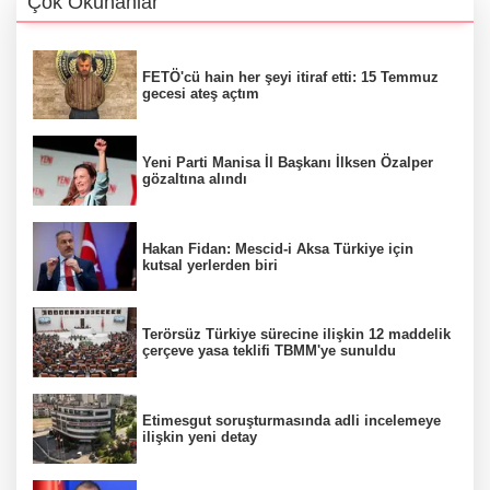
Çok Okunanlar
FETÖ'cü hain her şeyi itiraf etti: 15 Temmuz
gecesi ateş açtım
Yeni Parti Manisa İl Başkanı İlksen Özalper
gözaltına alındı
Hakan Fidan: Mescid-i Aksa Türkiye için
kutsal yerlerden biri
Terörsüz Türkiye sürecine ilişkin 12 maddelik
çerçeve yasa teklifi TBMM'ye sunuldu
Etimesgut soruşturmasında adli incelemeye
ilişkin yeni detay