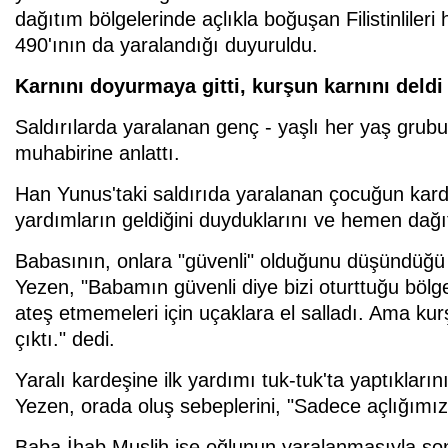
dağıtım bölgelerinde açlıkla boğuşan Filistinlileri
490'ının da yaralandığı duyuruldu.
Karnını doyurmaya gitti, kurşun karnını deldi
Saldırılarda yaralanan genç - yaşlı her yaş grubun
muhabirine anlattı.
Han Yunus'taki saldırıda yaralanan çocuğun kar
yardımların geldiğini duyduklarını ve hemen dağı
Babasının, onlara "güvenli" olduğunu düşündüğü 
Yezen, "Babamın güvenli diye bizi oturttuğu böl
ateş etmemeleri için uçaklara el salladı. Ama kur
çıktı." dedi.
Yaralı kardeşine ilk yardımı tuk-tuk'ta yaptıkları
Yezen, orada oluş sebeplerini, "Sadece açlığımız
Baba İhab Muslih ise oğlunun yaralanmasıyla son