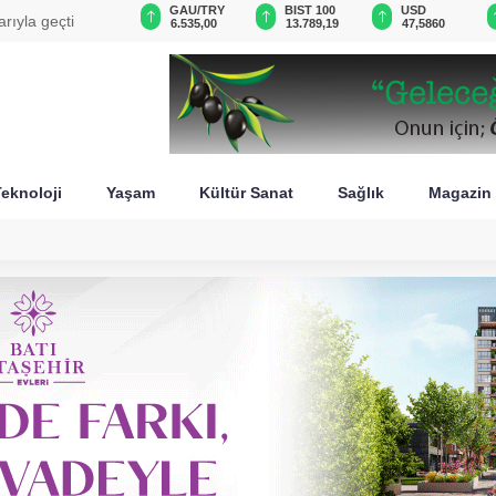
GAU/TRY
BIST 100
USD
EUR
recin başarısı
6.535,00
13.789,19
47,5860
55,0433
eknoloji
Yaşam
Kültür Sanat
Sağlık
Magazin