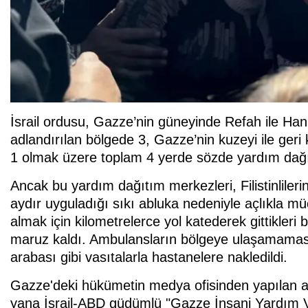
İsrail ordusu, Gazze’nin güneyinde Refah ile Ha
adlandırılan bölgede 3, Gazze’nin kuzeyi ile geri
1 olmak üzere toplam 4 yerde sözde yardım dağ
Ancak bu yardım dağıtım merkezleri, Filistinlilerin 
aydır uyguladığı sıkı abluka nedeniyle açlıkla müca
almak için kilometrelerce yol katederek gittikleri
maruz kaldı. Ambulansların bölgeye ulaşamaması 
arabası gibi vasıtalarla hastanelere nakledildi.
Gazze'deki hükümetin medya ofisinden yapılan a
yana İsrail-ABD güdümlü "Gazze İnsani Yardım Va