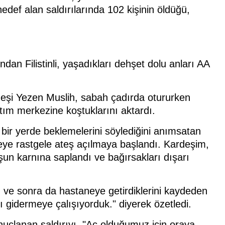
 hedef alan saldırılarında 102 kişinin öldüğü,
dan Filistinli, yaşadıkları dehşet dolu anları AA
deşi Yezen Muslih, sabah çadırda otururken
tım merkezine koştuklarını aktardı.
bir yerde beklemelerini söylediğini anımsatan
geye rastgele ateş açılmaya başlandı. Kardeşim,
şun karnına saplandı ve bağırsakları dışarı
nı ve sonra da hastaneye getirdiklerini kaydeden
ı gidermeye çalışıyorduk." diyerek özetledi.
uçlanan saldırıyı, "Aç olduğumuz için oraya