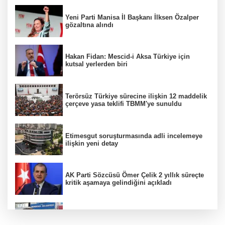
Yeni Parti Manisa İl Başkanı İlksen Özalper
gözaltına alındı
Hakan Fidan: Mescid-i Aksa Türkiye için
kutsal yerlerden biri
Terörsüz Türkiye sürecine ilişkin 12 maddelik
çerçeve yasa teklifi TBMM'ye sunuldu
Etimesgut soruşturmasında adli incelemeye
ilişkin yeni detay
AK Parti Sözcüsü Ömer Çelik 2 yıllık süreçte
kritik aşamaya gelindiğini açıkladı
Firari olarak aranıyordu! Menderes Belediye
Başkan Yardımcısı yakalandı