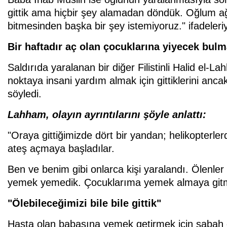
gittik ama hiçbir şey alamadan döndük. Oğlum ağ
bitmesinden başka bir şey istemiyoruz." ifadeleriyl
Bir haftadır aç olan çocuklarına yiyecek bulma
Saldırıda yaralanan bir diğer Filistinli Halid el-La
noktaya insani yardım almak için gittiklerini anc
söyledi.
Lahham, olayın ayrıntılarını şöyle anlattı:
"Oraya gittiğimizde dört bir yandan; helikopterle
ateş açmaya başladılar.
Ben ve benim gibi onlarca kişi yaralandı. Ölenle
yemek yemedik. Çocuklarıma yemek almaya gitm
"Ölebileceğimizi bile bile gittik"
Hasta olan babasına yemek getirmek için sabah 