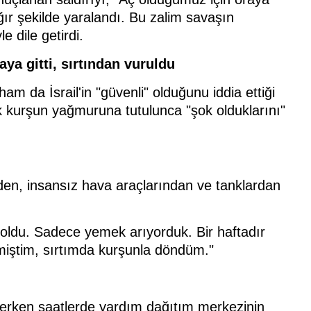
ır şekilde yaralandı. Bu zalim savaşın
e dile getirdi.
ya gitti, sırtından vuruldu
hham da İsrail'in "güvenli" olduğunu iddia ettiği
ak kurşun yağmuruna tutulunca "şok olduklarını"
rden, insansız hava araçlarından ve tanklardan
r oldu. Sadece yemek arıyorduk. Bir haftadır
iştim, sırtımda kurşunla döndüm."
erken saatlerde yardım dağıtım merkezinin