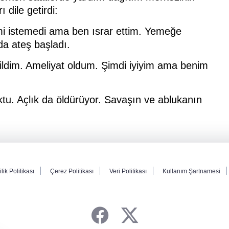
dile getirdi:
i istemedi ama ben ısrar ettim. Yemeğe
a ateş başladı.
rildim. Ameliyat oldum. Şimdi iyiyim ama benim
tu. Açlık da öldürüyor. Savaşın ve ablukanın
ilik Politikası
Çerez Politikası
Veri Politikası
Kullanım Şartnamesi