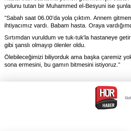
yolunu tutan bir Muhammed el-Besyuni ise şunları 
"Sabah saat 06.00'da yola çıktım. Annem gitmem
ihtiyacımız vardı. Babam hasta. Oraya vardığımd
Sırtımdan vuruldum ve tuk-tuk'la hastaneye geti
gibi şanslı olmayıp ölenler oldu.
Ölebileceğimizi biliyorduk ama başka çaremiz yok
sona ermesini, bu gamın bitmesini istiyoruz."
Gizl