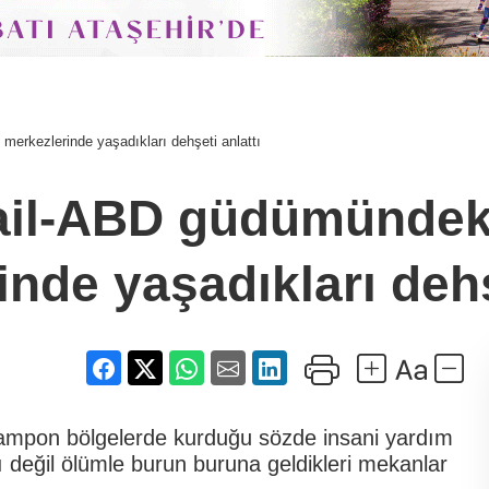
m merkezlerinde yaşadıkları dehşeti anlattı
İsrail-ABD güdümünde
nde yaşadıkları dehş
 tampon bölgelerde kurduğu sözde insani yardım
arı değil ölümle burun buruna geldikleri mekanlar