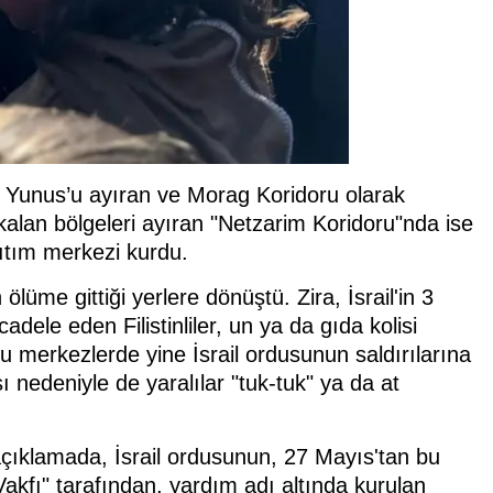
n Yunus’u ayıran ve Morag Koridoru olarak
 kalan bölgeleri ayıran "Netzarim Koridoru"nda ise
ıtım merkezi kurdu.
ölüme gittiği yerlere dönüştü. Zira, İsrail'in 3
dele eden Filistinliler, un ya da gıda kolisi
 bu merkezlerde yine İsrail ordusunun saldırılarına
nedeniyle de yaralılar "tuk-tuk" ya da at
çıklamada, İsrail ordusunun, 27 Mayıs'tan bu
kfı" tarafından, yardım adı altında kurulan