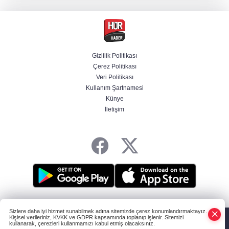
Türk isim başkan yardımcısı oldu
MGK toplanıyor: Ana gündem Terörsüz
Türkiye
Gizlilik Politikası
Çerez Politikası
MGK toplantısı sona erdi, 8 maddelik bildiri
Veri Politikası
yayımlandı
Kullanım Şartnamesi
Künye
İletişim
Şehit aileleri ve gazilerin haklarına ilişkin
kanun teklifi, TBMM Milli Savunma
Komisyonunda kabul edildi
HABER YAZILIMI
ve TURKTICARET.NET projesidir Copyright© 2006-2026
Sizlere daha iyi hizmet sunabilmek adına sitemizde çerez konumlandırmaktayız.
Tüm hakları saklıdır.
Kişisel verileriniz, KVKK ve GDPR kapsamında toplanıp işlenir. Sitemizi
kullanarak, çerezleri kullanmamızı kabul etmiş olacaksınız.