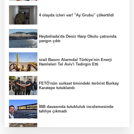
4 olayda izleri var! ''Ay Grubu'' çökertildi
Heybeliada'da Deniz Harp Okulu çatısında
yangın çıktı
srail Basını Alarmda! Türkiye'nin Enerji
Hamleleri Tel Aviv'i Tedirgin Etti
FETÖ'nün suikast timindeki terörist Burkay
Karatepe tutuklandı
İBB davasında tutukluluk incelemesinde
tahliye çıkmadı
Dünya devinde üst düzey görev değişimi!