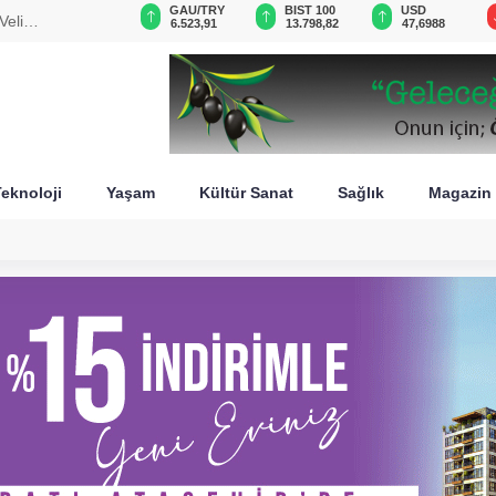
VND
GAU/TRY
BIST 100
USD
Veli
0,0018
6.523,91
13.798,82
47,6988
eknoloji
Yaşam
Kültür Sanat
Sağlık
Magazin