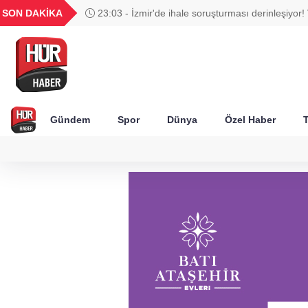
UYU
GEL
TND
BGN
SON DAKİKA
23:03 - İzmir'de ihale soruşturması derinleşiyor! 
67
1,1824
18,2405
16,2351
27,9743
Ağbaba'nın ağabeyi tutuklandı
Gündem
Spor
Dünya
Özel Haber
T