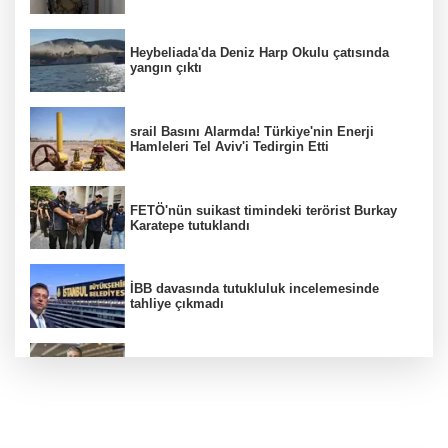
Heybeliada'da Deniz Harp Okulu çatısında
yangın çıktı
srail Basını Alarmda! Türkiye'nin Enerji
Hamleleri Tel Aviv'i Tedirgin Etti
FETÖ'nün suikast timindeki terörist Burkay
Karatepe tutuklandı
İBB davasında tutukluluk incelemesinde
tahliye çıkmadı
Dünya devinde üst düzey görev değişimi!
Türk isim başkan yardımcısı oldu
MGK toplanıyor: Ana gündem Terörsüz