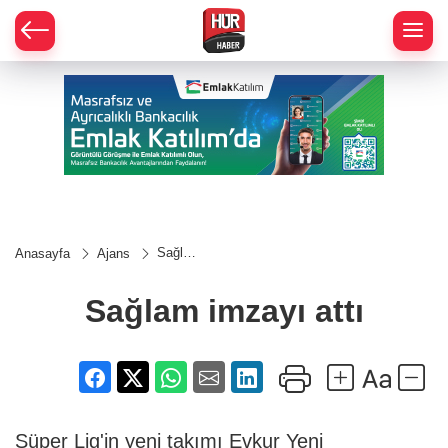
Sağlam
Anasayfa
Ajans
imzayı
attı
Sağlam imzayı attı
Süper Lig'in yeni takımı Evkur Yeni