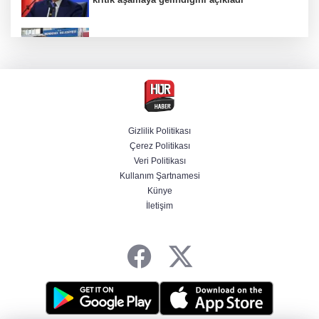
Firari olarak aranıyordu! Menderes Belediye
Başkan Yardımcısı yakalandı
4 olayda izleri var! ''Ay Grubu'' çökertildi
Gizlilik Politikası
Çerez Politikası
Cumhurbaşkanı Erdoğan'dan Terörsüz
Veri Politikası
Türkiye vurgusu
Kullanım Şartnamesi
Künye
İletişim
srail Basını Alarmda! Türkiye'nin Enerji
Hamleleri Tel Aviv'i Tedirgin Etti