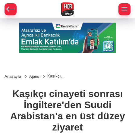
Kaşıkçı
Anasayfa
Ajans
cinayeti
sonrası
İngiltere'den
Kaşıkçı cinayeti sonrası
Suudi
Arabistan'a
İngiltere'den Suudi
en üst
düzey
ziyaret
Arabistan'a en üst düzey
ziyaret