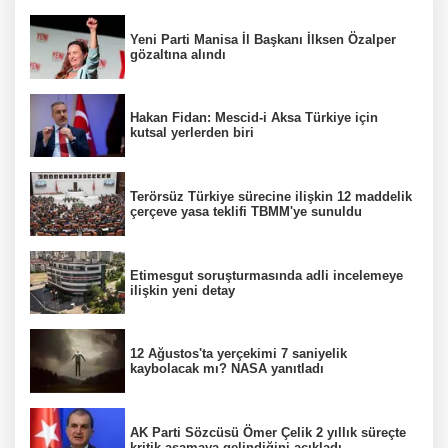
Yeni Parti Manisa İl Başkanı İlksen Özalper
gözaltına alındı
Hakan Fidan: Mescid-i Aksa Türkiye için
kutsal yerlerden biri
Terörsüz Türkiye sürecine ilişkin 12 maddelik
çerçeve yasa teklifi TBMM'ye sunuldu
Etimesgut soruşturmasında adli incelemeye
ilişkin yeni detay
12 Ağustos'ta yerçekimi 7 saniyelik
kaybolacak mı? NASA yanıtladı
AK Parti Sözcüsü Ömer Çelik 2 yıllık süreçte
kritik aşamaya gelindiğini açıkladı