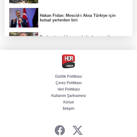
Hakan Fidan: Mescid-i Aksa Türkiye için
kutsal yerlerden biri
Başkentte yol kenarında kadın cesedi
bulunmasına ilişkin 6 şüpheli gözaltına
alındı
CHP'li belediye başkanın yazışmaları rüşvet
ağını ortaya koydu
Gizlilik Politikası
Çerez Politikası
Özel ve Ağbaba hakkında dokunulmazlık
Veri Politikası
talebi iletildi
Kullanım Şartnamesi
Künye
İletişim
Başvurular başladı! Polis Akademisi 350
komiser yardımcısı adayı alacak