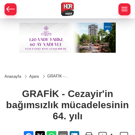
GRAFİK -
Anasayfa
Ajans
Cezayir'in
bağımsızlık
mücadelesinin
GRAFİK - Cezayir'in
64. yılı
bağımsızlık mücadelesinin
64. yılı