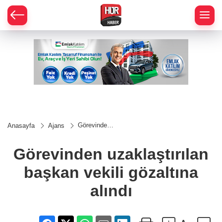
Görevinden
Anasayfa
Ajans
uzaklaştırılan
başkan vekili
gözaltına
Görevinden uzaklaştırılan
alındı
başkan vekili gözaltına
alındı