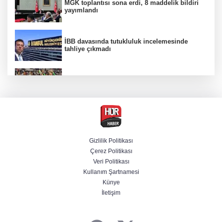
MGK toplantısı sona erdi, 8 maddelik bildiri
yayımlandı
İBB davasında tutukluluk incelemesinde
tahliye çıkmadı
Beşiktaş 10 kişiyle Hradec Kralove'yi
deplasmanda yendi
Venezuela'da iktidar partisi ile muhalefet
mutabık kaldı
Gizlilik Politikası
Çerez Politikası
Derin taarruz, yüksek hassasiyet! Bayraktar
Veri Politikası
AKINCI TİHA TOLUN P ile vurdu
Kullanım Şartnamesi
Künye
İletişim
BM'nin teklifine Türk tarafından kabul,
Rumlardan ret