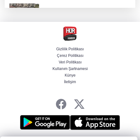
Etimesgut soruşturmasında adli incelemeye
ilişkin yeni detay
Firari olarak aranıyordu! Menderes Belediye
Başkan Yardımcısı yakalandı
Gizlilik Politikası
Çerez Politikası
Serdal Adalı'dan Salah açıklaması!
Veri Politikası
''Transferini biz istemedik''
Kullanım Şartnamesi
Künye
İletişim
Cumhurbaşkanı Erdoğan'dan Terörsüz
Türkiye vurgusu