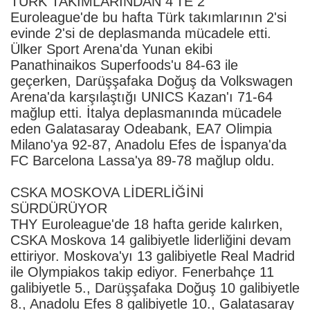
TÜRK TAKIMLARINDAN 4'TE 2
Euroleague'de bu hafta Türk takımlarının 2'si
evinde 2'si de deplasmanda mücadele etti.
Ülker Sport Arena'da Yunan ekibi
Panathinaikos Superfoods'u 84-63 ile
geçerken, Darüşşafaka Doğuş da Volkswagen
Arena'da karşılaştığı UNICS Kazan'ı 71-64
mağlup etti. İtalya deplasmanında mücadele
eden Galatasaray Odeabank, EA7 Olimpia
Milano'ya 92-87, Anadolu Efes de İspanya'da
FC Barcelona Lassa'ya 89-78 mağlup oldu.
CSKA MOSKOVA LİDERLİĞİNİ
SÜRDÜRÜYOR
THY Euroleague'de 18 hafta geride kalırken,
CSKA Moskova 14 galibiyetle liderliğini devam
ettiriyor. Moskova'yı 13 galibiyetle Real Madrid
ile Olympiakos takip ediyor. Fenerbahçe 11
galibiyetle 5., Darüşşafaka Doğuş 10 galibiyetle
8., Anadolu Efes 8 galibiyetle 10., Galatasaray