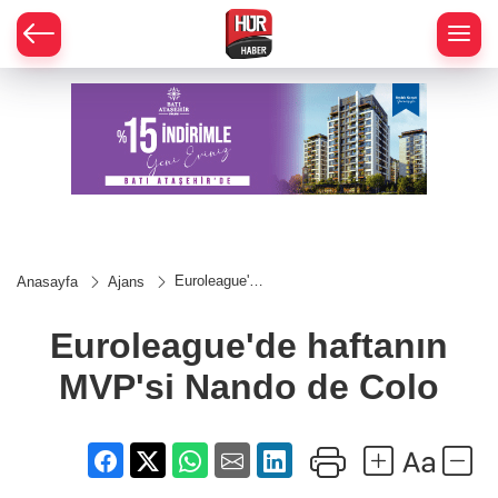
Euroleague'de
Anasayfa
Ajans
haftanın
MVP'si
Nando de
Euroleague'de haftanın
Colo
MVP'si Nando de Colo